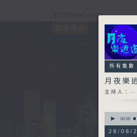
所有集數
月夜樂
主持人：--
0
seconds
00:00
of
2
28/08/
hours,