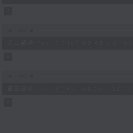
10
seconds
Volume
90%
0
seconds
00:00
of
55
第二部份 Part 2 (HKT 00:05 - 01:00
minutes,
19
seconds
Volume
90%
0
seconds
00:00
of
55
第三部份 Part 3 (HKT 01:05 - 02:00
minutes,
10
seconds
Volume
90%