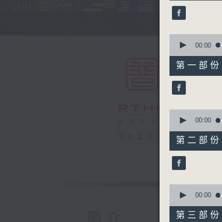
45
minutes,
0
seconds
90%
0
seconds
00:00
of
55
第一部份 P
minutes,
10
seconds
90%
0
seconds
00:00
of
55
電台直播
第二部份 P
minutes,
20
seconds
90%
0
seconds
00:00
of
55
簡介
第三部份 P
minutes,