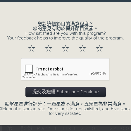
讓聽眾
Volume
從耳熟能詳的樂曲中
重拾歲月的共鳴及感動
您對這個節目的滿意程度？
您的意見有助於提升節目質素。
How satisfied are you with this program?
Your feedback helps to improve the quality of the program.
05/08/2026
☆
☆
☆
☆
☆
月夜樂逍遙
0
seconds
00:00
of
2
05/08/2026 - 足本 Full (HKT 23:05
hours,
45
提交及繼續 Submit and Continue
minutes,
0
點擊星星進行評分：一顆星為不滿意，五顆星為非常滿意。
seconds
Volume
lick on the stars to rate: One star is for not satisfied, and Five stars 
90%
0
for very satisfied.
seconds
00:00
of
55
第一部份 Part 1 (HKT 23:05 - 24:00
minutes,