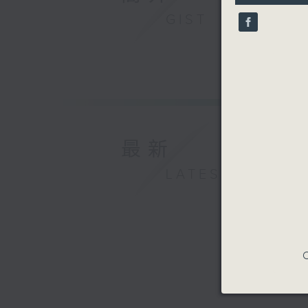
9
GIST
seconds
90%
最新
LATEST
C