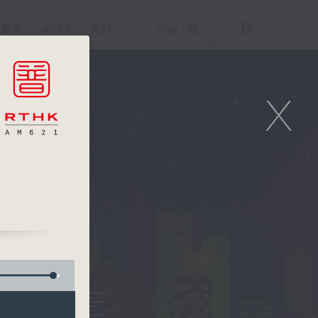
重溫
APPS
我們
ENG
/
簡
X