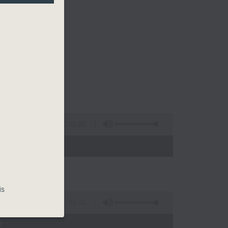
2:45:00
 - 02:00)
is
55:10
)