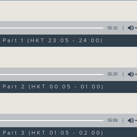
讓聽眾從耳熟能詳的樂曲中重拾歲月的共鳴及感
Volume
55:10
art 1 (HKT 23:05 - 24:00)
Volume
月夜樂逍遙
所有集數
55:20
art 2 (HKT 00:05 - 01:00)
您喜歡這個節目嗎?
Volume
主持人：--
55:09
每晚的約定時間 深夜11點
art 3 (HKT 01:05 - 02:00)
每晚的約定地點 香港電台普通話台