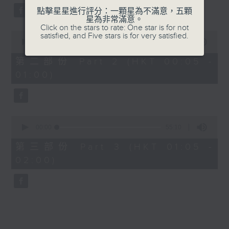
點擊星星進行評分：一顆星為不滿意，五顆
星為非常滿意。
Click on the stars to rate: One star is for not
0
satisfied, and Five stars is for very satisfied.
seconds
00:00
55:19
of
55
第二部份 Part 2 (HKT 00:05 -
minutes,
01:00)
19
seconds
0
seconds
00:00
55:10
of
55
第三部份 Part 3 (HKT 01:05 -
minutes,
02:00)
10
seconds