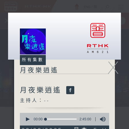
ENG
/
簡
×
全新 RTHK On The Go
取得
一手掌握 RTHK 電台、電視節目
X
所有集數
月夜樂逍遙
月夜樂逍遙
...
主持人：--
0
seconds
00:00
2:45:00
of
2