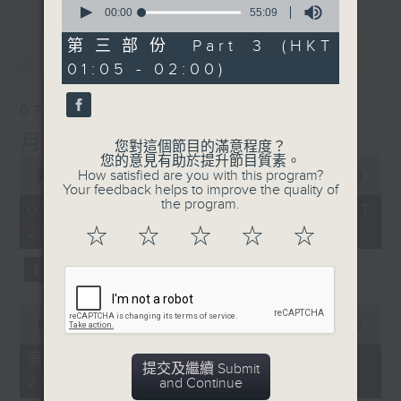
seconds
00:00
55:09
of
55
第三部份 Part 3 (HKT
最新
LATEST
minutes,
01:05 - 02:00)
9
seconds
07/08/2026
月夜樂逍遙
您對這個節目的滿意程度？
您的意見有助於提升節目質素。
0
How satisfied are you with this program?
seconds
00:00
2:45:00
Your feedback helps to improve the quality of
of
the program.
2
07/08/2026 - 足本 Full (HKT
hours,
23:05 - 02:00)
☆
☆
☆
☆
☆
45
minutes,
0
seconds
0
seconds
00:00
55:10
of
55
第一部份 Part 1 (HKT 23:05 -
minutes,
提交及繼續 Submit
24:00)
10
and Continue
seconds