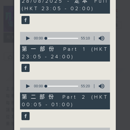
28/08/2025 - 足本 Full
hours,
(HKT 23:05 - 02:00)
45
minutes,
0
seconds
月夜樂逍遙
電台直播
0
所有集數
seconds
00:00
55:10
of
55
第一部份 Part 1 (HKT
minutes,
23:05 - 24:00)
您喜歡這個節目嗎?
10
seconds
簡介
GIST
0
seconds
00:00
55:20
主持人：--
of
55
每晚的約定時間 深夜11點
第二部份 Part 2 (HKT
minutes,
每晚的約定地點 香港電台普通話台
00:05 - 01:00)
20
seconds
讓聽眾
從耳熟能詳的樂曲中
重拾歲月的共鳴及感動
0