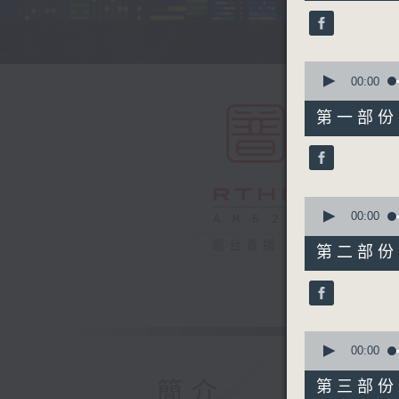
45
minutes,
0
seconds
90%
0
seconds
00:00
of
55
第一部份 P
minutes,
10
seconds
90%
0
seconds
00:00
of
55
電台直播
第二部份 P
minutes,
20
seconds
90%
0
seconds
00:00
of
55
簡介
第三部份 P
minutes,