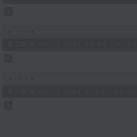
0
seconds
Volume
90%
0
seconds
00:00
of
55
第二部份 Part 2 (HKT 00:05 - 01:00
minutes,
9
seconds
Volume
90%
0
seconds
00:00
of
55
第三部份 Part 3 (HKT 01:05 - 02:00
minutes,
9
seconds
Volume
90%