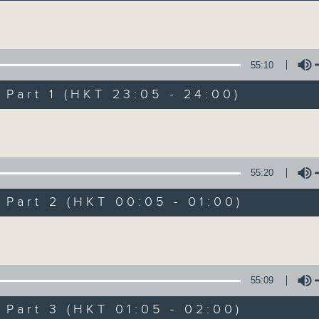
讓聽眾從耳熟能詳的樂曲中重拾歲月的共鳴及感
Volume
55:10
art 1 (HKT 23:05 - 24:00)
Volume
月夜樂逍遙
所有集數
55:20
art 2 (HKT 00:05 - 01:00)
您喜歡這個節目嗎?
Volume
主持人：--
55:09
每晚的約定時間 深夜11點
art 3 (HKT 01:05 - 02:00)
每晚的約定地點 香港電台普通話台