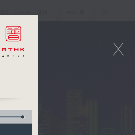
重溫
APPS
我們
ENG
/
簡
X