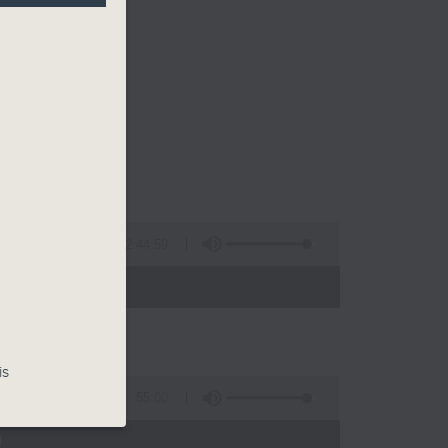
2:44:59
 - 02:00)
is
55:00
)