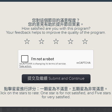
讓聽眾
Volume
從耳熟能詳的樂曲中
重拾歲月的共鳴及感動
您對這個節目的滿意程度？
您的意見有助於提升節目質素。
How satisfied are you with this program?
Your feedback helps to improve the quality of the program.
06/08/2026
☆
☆
☆
☆
☆
月夜樂逍遙
0
seconds
00:00
of
2
06/08/2026 - 足本 Full (HKT 23:05
hours,
44
提交及繼續 Submit and Continue
minutes,
59
點擊星星進行評分：一顆星為不滿意，五顆星為非常滿意。
seconds
Volume
lick on the stars to rate: One star is for not satisfied, and Five stars 
90%
0
for very satisfied.
seconds
00:00
of
55
第一部份 Part 1 (HKT 23:05 - 24:00
minutes,