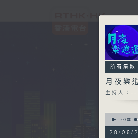
所有集數
月夜樂
主持人：--
0
seconds
00:00
of
2
28/08/
hours,