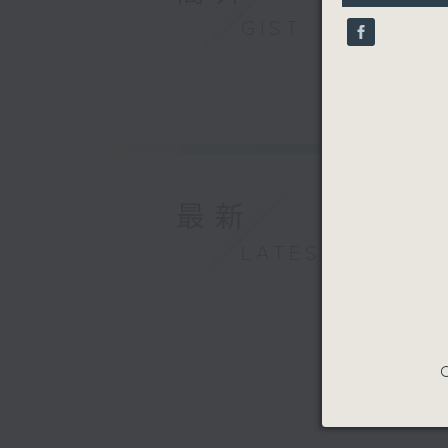
9
GIST
seconds
90%
最新
LATEST
C