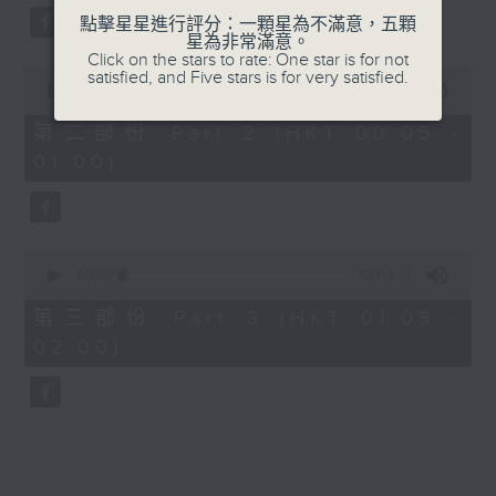
點擊星星進行評分：一顆星為不滿意，五顆
星為非常滿意。
Click on the stars to rate: One star is for not
0
satisfied, and Five stars is for very satisfied.
seconds
00:00
55:09
of
55
第二部份 Part 2 (HKT 00:05 -
minutes,
01:00)
9
seconds
0
seconds
00:00
55:09
of
55
第三部份 Part 3 (HKT 01:05 -
minutes,
02:00)
9
seconds