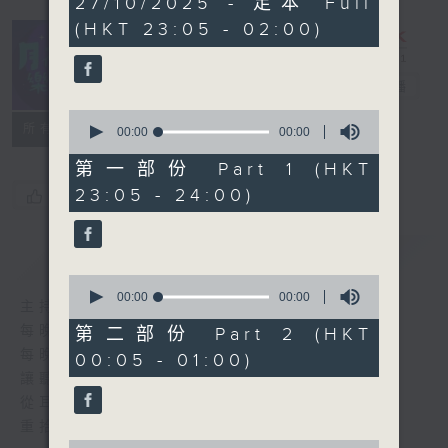
27/10/2025 - 足本 Full
seconds
(HKT 23:05 - 02:00)
月夜樂逍遙
電台直播
0
所有集數
seconds
00:00
00:00
of
0
第一部份 Part 1 (HKT
seconds
23:05 - 24:00)
您喜歡這個節目嗎?
簡介
GIST
0
seconds
00:00
00:00
主持人：--
of
0
每晚的約定時間 深夜11點
第二部份 Part 2 (HKT
seconds
每晚的約定地點 香港電台普通話台
00:05 - 01:00)
讓聽眾
從耳熟能詳的樂曲中
重拾歲月的共鳴及感動
0