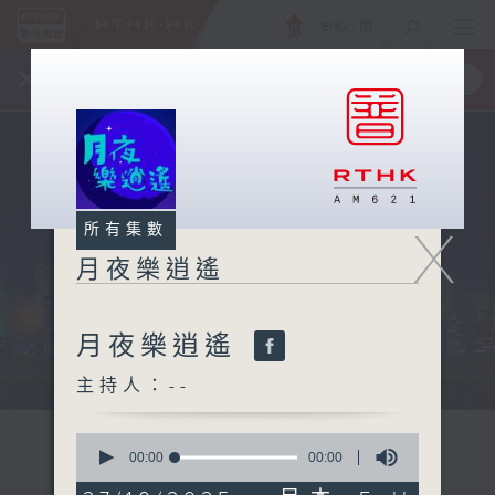
ENG
/
簡
×
全新 RTHK On The Go
取得
一手掌握 RTHK 電台、電視節目
X
所有集數
月夜樂逍遙
月夜樂逍遙
...
主持人：--
0
seconds
00:00
00:00
of
0