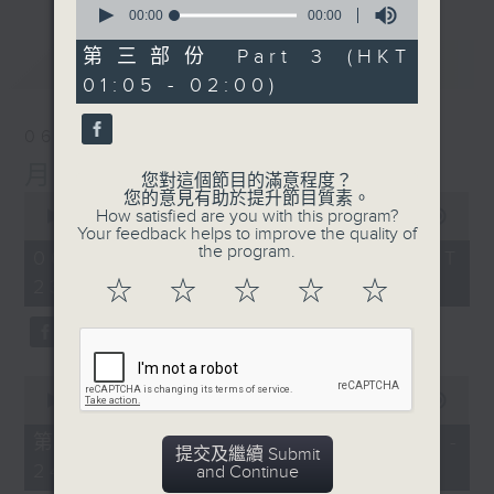
seconds
00:00
00:00
of
0
第三部份 Part 3 (HKT
最新
LATEST
seconds
01:05 - 02:00)
06/08/2026
月夜樂逍遙
您對這個節目的滿意程度？
您的意見有助於提升節目質素。
0
How satisfied are you with this program?
seconds
00:00
2:44:59
Your feedback helps to improve the quality of
of
the program.
2
06/08/2026 - 足本 Full (HKT
hours,
23:05 - 02:00)
☆
☆
☆
☆
☆
44
minutes,
59
seconds
0
seconds
00:00
55:00
of
55
第一部份 Part 1 (HKT 23:05 -
minutes,
提交及繼續 Submit
24:00)
0
and Continue
seconds