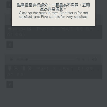
點擊星星進行評分：一顆星為不滿意，五顆
星為非常滿意。
Click on the stars to rate: One star is for not
0
satisfied, and Five stars is for very satisfied.
seconds
00:00
55:19
of
55
第二部份 Part 2 (HKT 00:05 -
minutes,
01:00)
19
seconds
0
seconds
00:00
55:10
of
55
第三部份 Part 3 (HKT 01:05 -
minutes,
02:00)
10
seconds