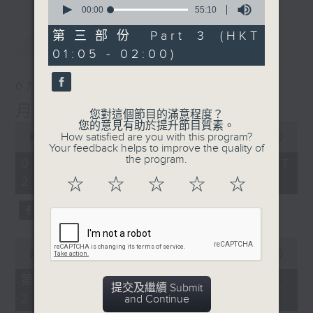
seconds
00:00
55:10
of
55
第三部份 Part 3 (HKT
最新
LATEST
minutes,
01:05 - 02:00)
10
seconds
07/08/2026
月夜樂逍遙
您對這個節目的滿意程度？
您的意見有助於提升節目質素。
0
How satisfied are you with this program?
seconds
00:00
2:45:00
Your feedback helps to improve the quality of
of
the program.
2
07/08/2026 - 足本 Full (HKT
hours,
23:05 - 02:00)
☆
☆
☆
☆
☆
45
minutes,
0
seconds
0
seconds
00:00
55:10
of
55
第一部份 Part 1 (HKT 23:05 -
minutes,
提交及繼續 Submit
24:00)
10
and Continue
seconds