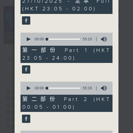
27/10/2025 - 足本 Full
hours,
(HKT 23:05 - 02:00)
45
minutes,
0
seconds
月夜樂逍遙
電台直播
0
所有集數
seconds
00:00
55:10
of
55
第一部份 Part 1 (HKT
minutes,
23:05 - 24:00)
您喜歡這個節目嗎?
10
seconds
簡介
GIST
0
seconds
00:00
55:19
主持人：--
of
55
每晚的約定時間 深夜11點
第二部份 Part 2 (HKT
minutes,
每晚的約定地點 香港電台普通話台
00:05 - 01:00)
19
seconds
讓聽眾
從耳熟能詳的樂曲中
重拾歲月的共鳴及感動
0