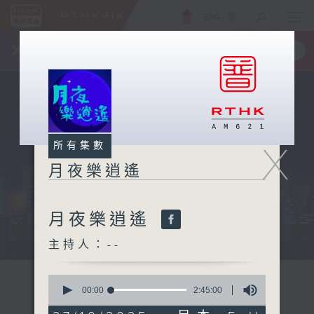
ENG
/
簡
×
全新 RTHK On The Go
取得
一手掌握 RTHK 電台、電視節目
X
所有集數
月夜樂逍遙
月夜樂逍遙
...
主持人：--
0
seconds
00:00
2:45:00
of
2