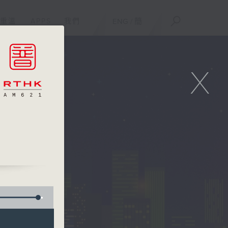
重溫
APPS
我們
ENG
/
簡
X