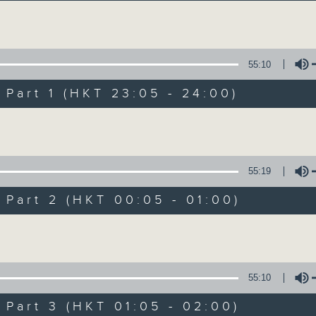
讓聽眾從耳熟能詳的樂曲中重拾歲月的共鳴及感
Volume
55:10
art 1 (HKT 23:05 - 24:00)
Volume
月夜樂逍遙
所有集數
55:19
art 2 (HKT 00:05 - 01:00)
您喜歡這個節目嗎?
Volume
主持人：--
55:10
每晚的約定時間 深夜11點
art 3 (HKT 01:05 - 02:00)
每晚的約定地點 香港電台普通話台