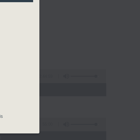
2:44:59
 - 02:00)
is
55:00
)