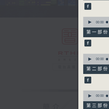
45
minutes,
0
seconds
90%
0
seconds
00:00
of
55
第一部份 P
minutes,
10
seconds
90%
0
seconds
00:00
of
55
電台直播
第二部份 P
minutes,
19
seconds
90%
0
seconds
00:00
of
55
簡介
第三部份 P
minutes,