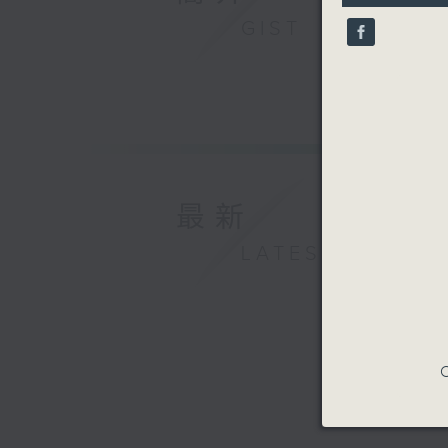
10
GIST
seconds
90%
最新
LATEST
C