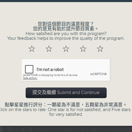
讓聽眾
Volume
從耳熟能詳的樂曲中
重拾歲月的共鳴及感動
您對這個節目的滿意程度？
您的意見有助於提升節目質素。
How satisfied are you with this program?
Your feedback helps to improve the quality of the program.
06/08/2026
☆
☆
☆
☆
☆
月夜樂逍遙
0
seconds
00:00
of
2
06/08/2026 - 足本 Full (HKT 23:05
hours,
44
提交及繼續 Submit and Continue
minutes,
59
點擊星星進行評分：一顆星為不滿意，五顆星為非常滿意。
seconds
Volume
lick on the stars to rate: One star is for not satisfied, and Five stars 
90%
0
for very satisfied.
seconds
00:00
of
55
第一部份 Part 1 (HKT 23:05 - 24:00
minutes,