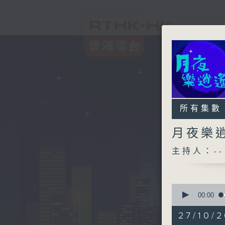
所有集數
月夜樂
主持人：--
0
seconds
00:00
of
2
27/10/2
hours,