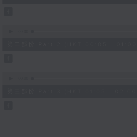
0
seconds
Volume
90%
0
seconds
00:00
of
55
第二部份 Part 2 (HKT 00:05 - 01:00
minutes,
9
seconds
Volume
90%
0
seconds
00:00
of
55
第三部份 Part 3 (HKT 01:05 - 02:00
minutes,
9
seconds
Volume
90%