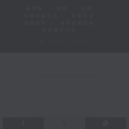
新聞稿
|
招聘
|
招標
|
知識產權告示
|
常見問題
|
私隱政策
|
無障礙播放器
|
其他語言內容
|
© 2026 rthk.hk