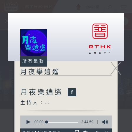
ENG
/
簡
×
全新 RTHK On The Go
取得
一手掌握 RTHK 電台、電視節目
X
所有集數
月夜樂逍遙
月夜樂逍遙
...
主持人：--
0
seconds
00:00
2:44:59
of
2