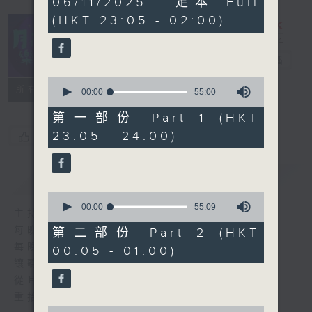
06/11/2025 - 足本 Full
hours,
(HKT 23:05 - 02:00)
44
minutes,
59
seconds
月夜樂逍遙
電台直播
0
所有集數
seconds
00:00
55:00
of
55
第一部份 Part 1 (HKT
minutes,
23:05 - 24:00)
您喜歡這個節目嗎?
0
seconds
簡介
GIST
0
seconds
00:00
55:09
主持人：--
of
55
每晚的約定時間 深夜11點
第二部份 Part 2 (HKT
minutes,
每晚的約定地點 香港電台普通話台
00:05 - 01:00)
9
seconds
讓聽眾
從耳熟能詳的樂曲中
重拾歲月的共鳴及感動
0