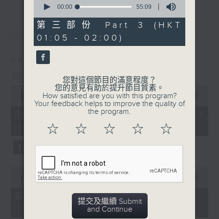
seconds
00:00
55:09
of
55
第三部份 Part 3 (HKT
最新
LATEST
minutes,
01:05 - 02:00)
9
seconds
06/08/2026
月夜樂逍遙
您對這個節目的滿意程度？
您的意見有助於提升節目質素。
0
How satisfied are you with this program?
seconds
00:00
54:59
Your feedback helps to improve the quality of
of
the program.
54
06/08/2026 - 第一部份 Part 1
minutes,
(HKT 23:05 - 24:00)
☆
☆
☆
☆
☆
59
seconds
0
seconds
00:00
55:00
of
55
第二部份 Part 2 (HKT 00:05 -
minutes,
提交及繼續 Submit
01:00)
0
and Continue
seconds