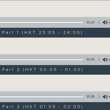
讓聽眾從耳熟能詳的樂曲中重拾歲月的共鳴及感
Volume
55:00
art 1 (HKT 23:05 - 24:00)
Volume
月夜樂逍遙
所有集數
55:09
art 2 (HKT 00:05 - 01:00)
您喜歡這個節目嗎?
Volume
主持人：--
55:09
每晚的約定時間 深夜11點
art 3 (HKT 01:05 - 02:00)
每晚的約定地點 香港電台普通話台