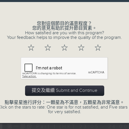
讓聽眾
Volume
從耳熟能詳的樂曲中
重拾歲月的共鳴及感動
您對這個節目的滿意程度？
您的意見有助於提升節目質素。
How satisfied are you with this program?
Your feedback helps to improve the quality of the program.
05/08/2026
☆
☆
☆
☆
☆
月夜樂逍遙
0
seconds
00:00
of
2
05/08/2026 - 足本 Full (HKT 23:05
hours,
45
提交及繼續 Submit and Continue
minutes,
0
點擊星星進行評分：一顆星為不滿意，五顆星為非常滿意。
seconds
Volume
lick on the stars to rate: One star is for not satisfied, and Five stars 
90%
0
for very satisfied.
seconds
00:00
of
55
第一部份 Part 1 (HKT 23:05 - 24:00
minutes,