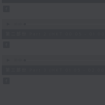
10
seconds
Volume
90%
0
seconds
00:00
of
55
第二部份 Part 2 (HKT 00:05 - 01:00
minutes,
19
seconds
Volume
90%
0
seconds
00:00
of
55
第三部份 Part 3 (HKT 01:05 - 02:00
minutes,
10
seconds
Volume
90%