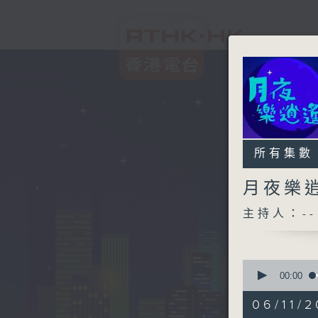
所有集數
月夜樂
主持人：--
0
seconds
00:00
of
2
06/11/2
hours,