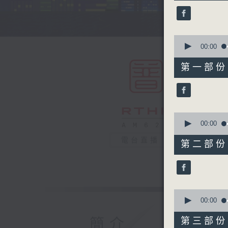
44
minutes,
59
seconds
90%
0
seconds
00:00
of
55
第一部份 P
minutes,
0
seconds
90%
0
seconds
00:00
of
55
電台直播
第二部份 P
minutes,
9
seconds
90%
0
seconds
00:00
of
55
簡介
第三部份 P
minutes,