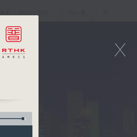
重溫
APPS
我們
ENG
/
簡
X