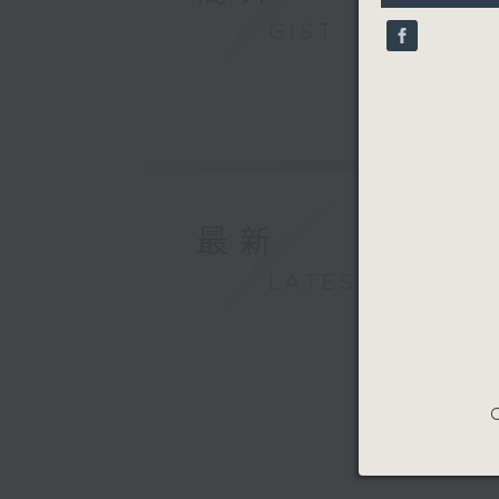
9
GIST
seconds
90%
最新
LATEST
C