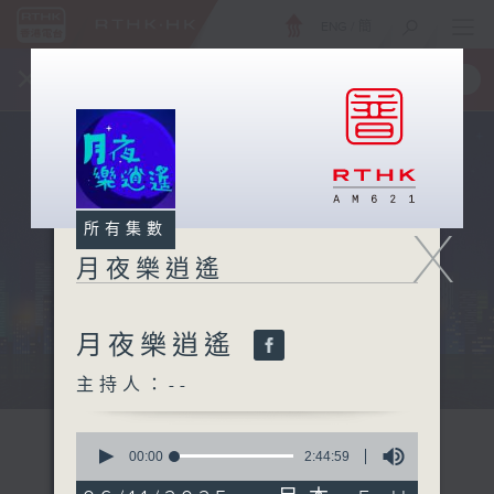
ENG
/
簡
×
全新 RTHK On The Go
取得
一手掌握 RTHK 電台、電視節目
X
所有集數
月夜樂逍遙
月夜樂逍遙
...
主持人：--
0
seconds
00:00
2:44:59
of
2