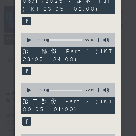
06/11/2025 - 足本 Full
hours,
(HKT 23:05 - 02:00)
44
minutes,
59
seconds
月夜樂逍遙
電台直播
0
所有集數
seconds
00:00
55:00
of
55
第一部份 Part 1 (HKT
minutes,
23:05 - 24:00)
您喜歡這個節目嗎?
0
seconds
簡介
GIST
0
seconds
00:00
55:09
主持人：--
of
55
每晚的約定時間 深夜11點
第二部份 Part 2 (HKT
minutes,
每晚的約定地點 香港電台普通話台
00:05 - 01:00)
9
seconds
讓聽眾
從耳熟能詳的樂曲中
重拾歲月的共鳴及感動
0