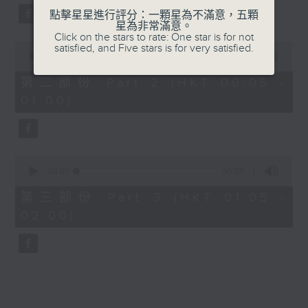
點擊星星進行評分：一顆星為不滿意，五顆
星為非常滿意。
Click on the stars to rate: One star is for not
0
satisfied, and Five stars is for very satisfied.
seconds
00:00
55:19
of
55
第二部份 Part 2 (HKT 00:05 -
minutes,
01:00)
19
seconds
0
seconds
00:00
55:10
of
55
第三部份 Part 3 (HKT 01:05 -
minutes,
02:00)
10
seconds