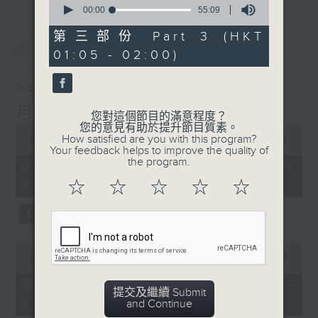
seconds
00:00
55:09
of
55
第三部份 Part 3 (HKT
最新
LATEST
minutes,
01:05 - 02:00)
9
seconds
05/08/2026
月夜樂逍遙
您對這個節目的滿意程度？
您的意見有助於提升節目質素。
0
How satisfied are you with this program?
seconds
00:00
2:45:00
Your feedback helps to improve the quality of
of
the program.
2
05/08/2026 - 足本 Full (HKT
hours,
23:05 - 02:00)
☆
☆
☆
☆
☆
45
minutes,
0
seconds
0
seconds
00:00
55:10
of
55
第一部份 Part 1 (HKT 23:05 -
minutes,
提交及繼續 Submit
24:00)
10
and Continue
seconds