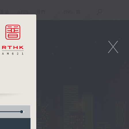
重溫
APPS
我們
ENG
/
簡
X