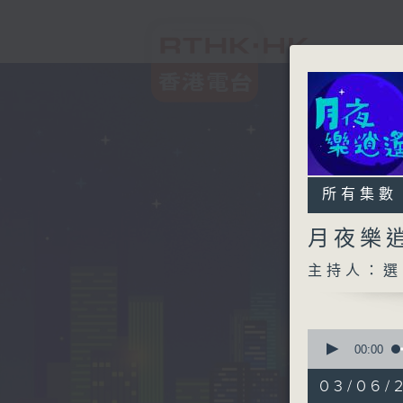
所有集數
月夜樂
主持人：選
0
seconds
00:00
of
2
03/06/
hours,