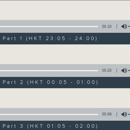
讓聽眾從耳熟能詳的樂曲中重拾歲月的共鳴及感
Volume
55:10
art 1 (HKT 23:05 - 24:00)
Volume
月夜樂逍遙
所有集數
55:20
art 2 (HKT 00:05 - 01:00)
您喜歡這個節目嗎?
Volume
主持人：選曲 羅曼穎
55:09
每晚的約定時間 深夜11點
art 3 (HKT 01:05 - 02:00)
每晚的約定地點 香港電台普通話台