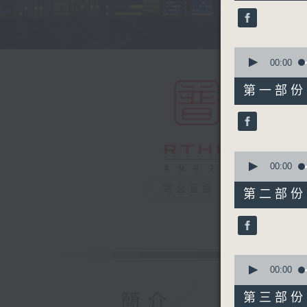
44
minutes,
59
seconds
90%
0
seconds
00:00
of
55
第一部份 P
minutes,
10
seconds
90%
0
seconds
00:00
of
55
電台直播
第二部份 P
minutes,
20
seconds
90%
0
seconds
00:00
of
55
簡介
第三部份 P
minutes,