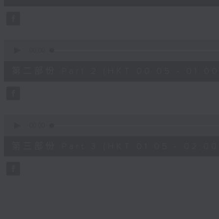
10
seconds
Volume
90%
0
seconds
00:00
of
55
第二部份 Part 2 (HKT 00:05 - 01:00
minutes,
19
seconds
Volume
90%
0
seconds
00:00
of
55
第三部份 Part 3 (HKT 01:05 - 02:00
minutes,
10
seconds
Volume
90%