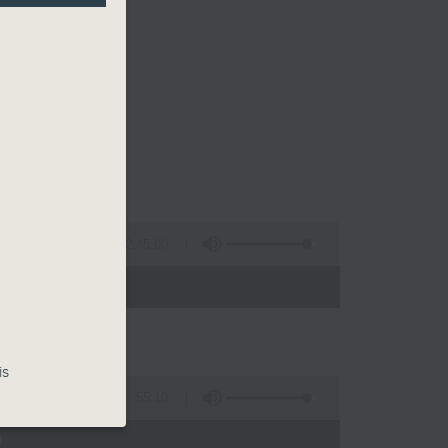
2:45:00
 - 02:00)
is
55:10
)