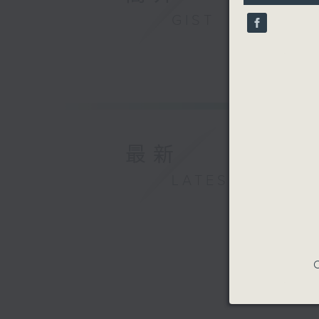
9
GIST
seconds
90%
最新
LATEST
C