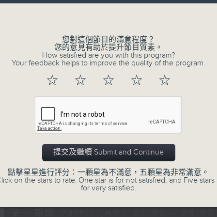
讓聽眾
Volume
從耳熟能詳的樂曲中
重拾歲月的共鳴及感動
您對這個節目的滿意程度？
您的意見有助於提升節目質素。
How satisfied are you with this program?
Your feedback helps to improve the quality of the program.
08/08/2026
☆
☆
☆
☆
☆
月夜樂逍遙
0
seconds
00:00
of
2
08/08/2026 - 足本 Full (HKT 23:05
hours,
45
提交及繼續 Submit and Continue
minutes,
0
點擊星星進行評分：一顆星為不滿意，五顆星為非常滿意。
seconds
Volume
lick on the stars to rate: One star is for not satisfied, and Five stars 
90%
0
for very satisfied.
seconds
00:00
of
55
第一部份 Part 1 (HKT 23:05 - 24:00
minutes,