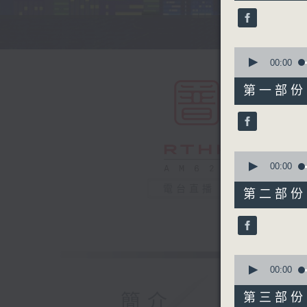
44
minutes,
59
seconds
90%
0
seconds
00:00
of
55
第一部份 P
minutes,
10
seconds
90%
0
seconds
00:00
of
55
電台直播
第二部份 P
minutes,
20
seconds
90%
0
seconds
00:00
of
55
簡介
第三部份 P
minutes,