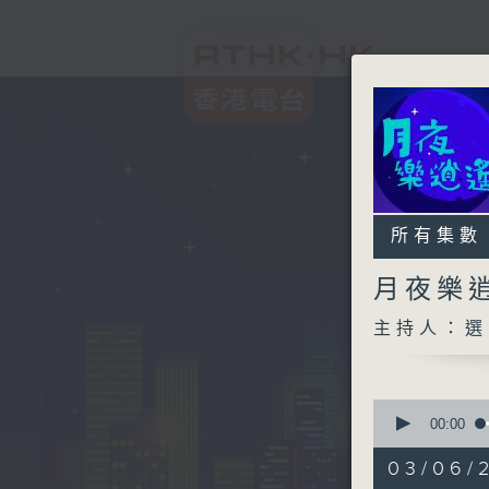
所有集數
月夜樂
主持人：選
0
seconds
00:00
of
2
03/06/
hours,