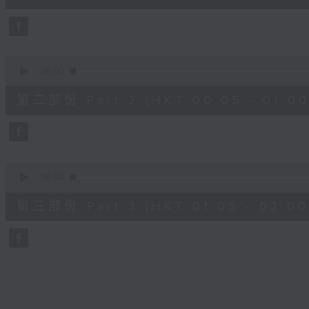
0
seconds
Volume
90%
0
seconds
00:00
of
55
第二部份 Part 2 (HKT 00:05 - 01:00
minutes,
9
seconds
Volume
90%
0
seconds
00:00
of
55
第三部份 Part 3 (HKT 01:05 - 02:00
minutes,
9
seconds
Volume
90%