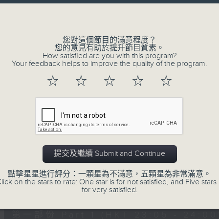
讓聽眾
Volume
從耳熟能詳的樂曲中
重拾歲月的共鳴及感動
您對這個節目的滿意程度？
您的意見有助於提升節目質素。
How satisfied are you with this program?
Your feedback helps to improve the quality of the program.
06/08/2026
☆
☆
☆
☆
☆
月夜樂逍遙
0
seconds
00:00
of
2
06/08/2026 - 足本 Full (HKT 23:05
hours,
44
提交及繼續 Submit and Continue
minutes,
59
點擊星星進行評分：一顆星為不滿意，五顆星為非常滿意。
seconds
Volume
lick on the stars to rate: One star is for not satisfied, and Five stars 
90%
0
for very satisfied.
seconds
00:00
of
55
第一部份 Part 1 (HKT 23:05 - 24:00
minutes,