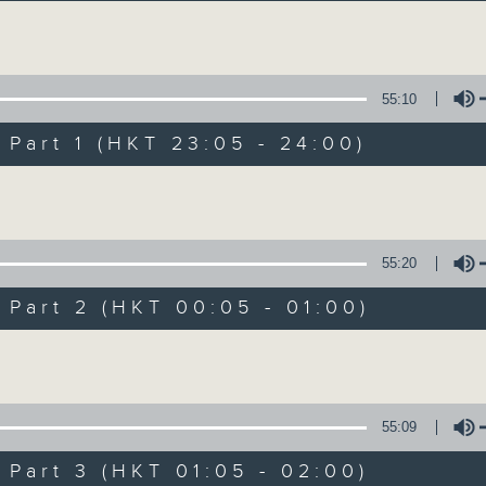
讓聽眾從耳熟能詳的樂曲中重拾歲月的共鳴及感
Volume
55:10
art 1 (HKT 23:05 - 24:00)
Volume
月夜樂逍遙
所有集數
55:20
art 2 (HKT 00:05 - 01:00)
您喜歡這個節目嗎?
Volume
主持人：選曲 羅曼穎
55:09
每晚的約定時間 深夜11點
art 3 (HKT 01:05 - 02:00)
每晚的約定地點 香港電台普通話台