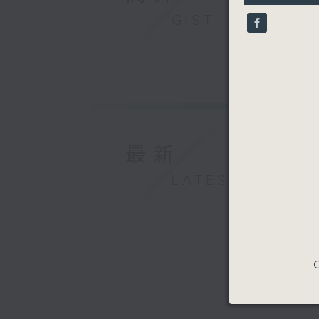
9
GIST
seconds
90%
最新
LATEST
C