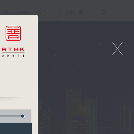
重溫
APPS
我們
ENG
/
簡
X