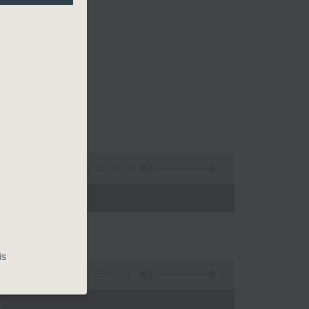
2:44:59
 - 02:00)
is
55:00
)