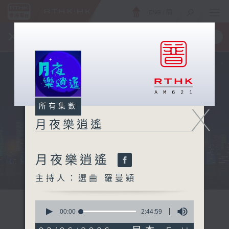
ENG
/
簡
×
全新 RTHK On The Go
取得
一手掌握 RTHK 電台、電視節目
X
所有集數
月夜樂逍遙
月夜樂逍遙
...
主持人：選曲 羅曼穎
0
seconds
00:00
2:44:59
of
2