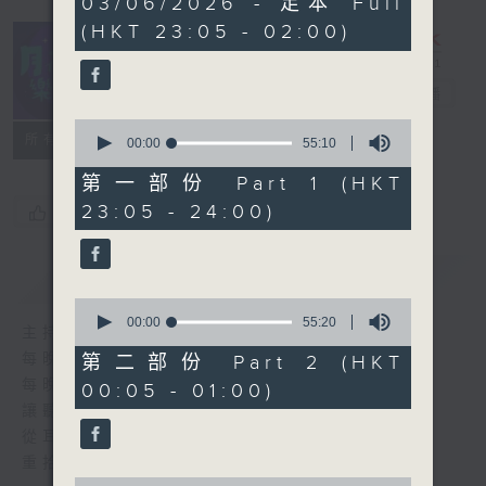
03/06/2026 - 足本 Full
hours,
(HKT 23:05 - 02:00)
44
minutes,
59
seconds
月夜樂逍遙
電台直播
0
所有集數
seconds
00:00
55:10
of
55
第一部份 Part 1 (HKT
minutes,
23:05 - 24:00)
您喜歡這個節目嗎?
10
seconds
簡介
GIST
0
seconds
00:00
55:20
主持人：選曲 羅曼穎
of
55
每晚的約定時間 深夜11點
第二部份 Part 2 (HKT
minutes,
每晚的約定地點 香港電台普通話台
00:05 - 01:00)
20
seconds
讓聽眾
從耳熟能詳的樂曲中
重拾歲月的共鳴及感動
0