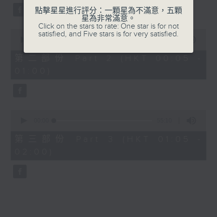
點擊星星進行評分：一顆星為不滿意，五顆
星為非常滿意。
Click on the stars to rate: One star is for not
0
satisfied, and Five stars is for very satisfied.
seconds
00:00
55:19
of
55
第二部份 Part 2 (HKT 00:05 -
minutes,
01:00)
19
seconds
0
seconds
00:00
55:10
of
55
第三部份 Part 3 (HKT 01:05 -
minutes,
02:00)
10
seconds