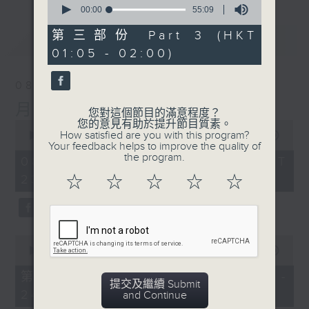
seconds
00:00
55:09
of
55
第三部份 Part 3 (HKT
最新
LATEST
minutes,
01:05 - 02:00)
9
seconds
08/08/2026
月夜樂逍遙
您對這個節目的滿意程度？
您的意見有助於提升節目質素。
0
How satisfied are you with this program?
seconds
00:00
2:45:00
Your feedback helps to improve the quality of
of
the program.
2
08/08/2026 - 足本 Full (HKT
hours,
23:05 - 02:00)
☆
☆
☆
☆
☆
45
minutes,
0
seconds
0
seconds
00:00
55:10
of
55
第一部份 Part 1 (HKT 23:05 -
minutes,
提交及繼續 Submit
24:00)
10
and Continue
seconds