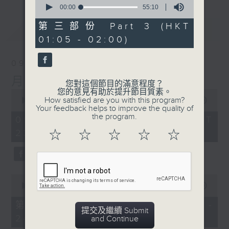
seconds
00:00
55:10
of
55
第三部份 Part 3 (HKT
最新
LATEST
minutes,
01:05 - 02:00)
10
seconds
09/08/2026
月夜樂逍遙
您對這個節目的滿意程度？
您的意見有助於提升節目質素。
0
How satisfied are you with this program?
seconds
00:00
2:45:00
Your feedback helps to improve the quality of
of
the program.
2
09/08/2026 - 足本 Full (HKT
hours,
23:05 - 02:00)
☆
☆
☆
☆
☆
45
minutes,
0
seconds
0
seconds
00:00
55:10
of
55
第一部份 Part 1 (HKT 23:05 -
minutes,
提交及繼續 Submit
24:00)
10
and Continue
seconds