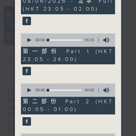
08/06/2026 - 足本 Full
hours,
(HKT 23:05 - 02:00)
45
minutes,
0
seconds
月夜樂逍遙
電台直播
0
所有集數
seconds
00:00
55:10
of
55
第一部份 Part 1 (HKT
minutes,
23:05 - 24:00)
您喜歡這個節目嗎?
10
seconds
簡介
GIST
0
seconds
00:00
00:00
主持人：選曲 羅曼穎
of
0
每晚的約定時間 深夜11點
第二部份 Part 2 (HKT
seconds
每晚的約定地點 香港電台普通話台
00:05 - 01:00)
讓聽眾
從耳熟能詳的樂曲中
重拾歲月的共鳴及感動
0