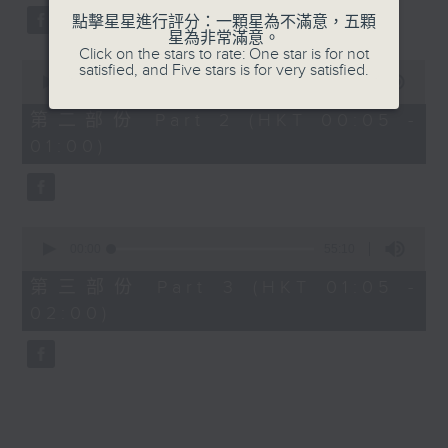
點擊星星進行評分：一顆星為不滿意，五顆
星為非常滿意。
Click on the stars to rate: One star is for not
0
satisfied, and Five stars is for very satisfied.
seconds
00:00
55:19
of
55
第二部份 Part 2 (HKT 00:05 -
minutes,
01:00)
19
seconds
0
seconds
00:00
55:10
of
55
第三部份 Part 3 (HKT 01:05 -
minutes,
02:00)
10
seconds