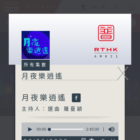
ENG
/
簡
×
全新 RTHK On The Go
取得
一手掌握 RTHK 電台、電視節目
X
所有集數
月夜樂逍遙
月夜樂逍遙
...
主持人：選曲 羅曼穎
0
seconds
00:00
2:45:00
of
2