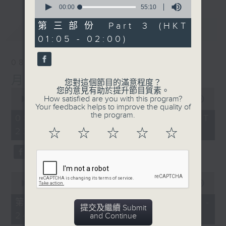
seconds
00:00
55:10
of
55
第三部份 Part 3 (HKT
最新
LATEST
minutes,
01:05 - 02:00)
10
seconds
08/08/2026
月夜樂逍遙
您對這個節目的滿意程度？
您的意見有助於提升節目質素。
0
How satisfied are you with this program?
seconds
00:00
2:45:00
Your feedback helps to improve the quality of
of
the program.
2
08/08/2026 - 足本 Full (HKT
hours,
23:05 - 02:00)
☆
☆
☆
☆
☆
45
minutes,
0
seconds
0
seconds
00:00
55:10
of
55
第一部份 Part 1 (HKT 23:05 -
minutes,
提交及繼續 Submit
24:00)
10
and Continue
seconds