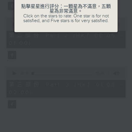
點擊星星進行評分：一顆星為不滿意，五顆
星為非常滿意。
Click on the stars to rate: One star is for not
0
satisfied, and Five stars is for very satisfied.
seconds
00:00
55:19
of
55
第二部份 Part 2 (HKT 00:05 -
minutes,
01:00)
19
seconds
0
seconds
00:00
55:10
of
55
第三部份 Part 3 (HKT 01:05 -
minutes,
02:00)
10
seconds