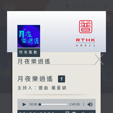
ENG
/
簡
×
全新 RTHK On The Go
取得
一手掌握 RTHK 電台、電視節目
X
所有集數
月夜樂逍遙
月夜樂逍遙
...
主持人：選曲 羅曼穎
0
seconds
00:00
2:45:00
of
2