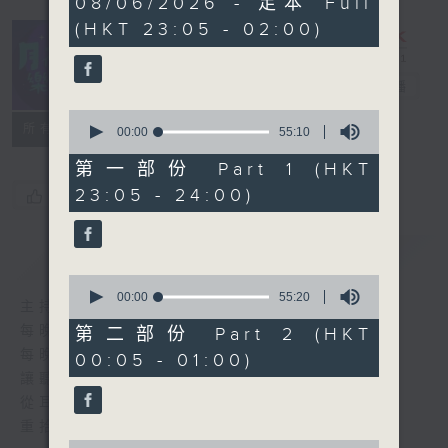
08/06/2026 - 足本 Full
hours,
(HKT 23:05 - 02:00)
45
minutes,
0
seconds
月夜樂逍遙
電台直播
0
所有集數
seconds
00:00
55:10
of
55
第一部份 Part 1 (HKT
minutes,
23:05 - 24:00)
您喜歡這個節目嗎?
10
seconds
簡介
GIST
0
seconds
00:00
55:20
主持人：選曲 羅曼穎
of
55
每晚的約定時間 深夜11點
第二部份 Part 2 (HKT
minutes,
每晚的約定地點 香港電台普通話台
00:05 - 01:00)
20
seconds
讓聽眾
從耳熟能詳的樂曲中
重拾歲月的共鳴及感動
0