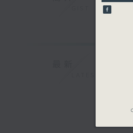
10
GIST
seconds
90%
最新
LATEST
C