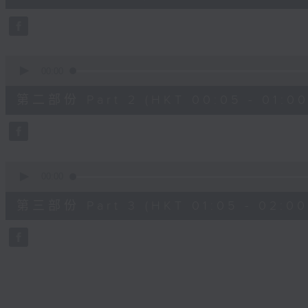
10
seconds
Volume
90%
0
seconds
00:00
of
55
第二部份 Part 2 (HKT 00:05 - 01:00
minutes,
19
seconds
Volume
90%
0
seconds
00:00
of
55
第三部份 Part 3 (HKT 01:05 - 02:00
minutes,
10
seconds
Volume
90%