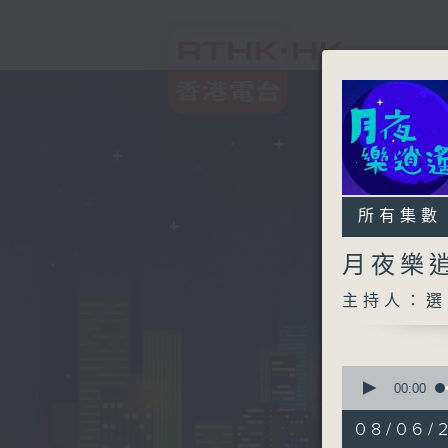
所有集數
月夜樂
主持人：選
0
seconds
00:00
of
2
08/06/
hours,