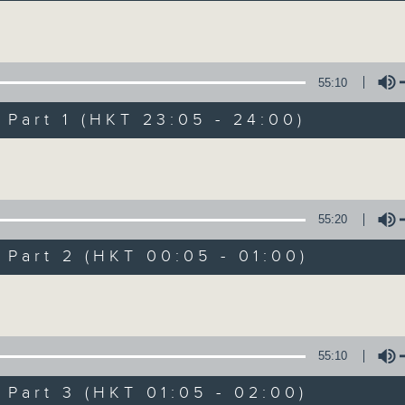
讓聽眾從耳熟能詳的樂曲中重拾歲月的共鳴及感
Volume
55:10
art 1 (HKT 23:05 - 24:00)
Volume
月夜樂逍遙
所有集數
55:20
art 2 (HKT 00:05 - 01:00)
您喜歡這個節目嗎?
Volume
主持人：選曲 羅曼穎
55:10
每晚的約定時間 深夜11點
art 3 (HKT 01:05 - 02:00)
每晚的約定地點 香港電台普通話台