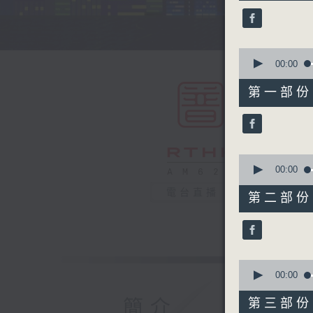
45
minutes,
0
seconds
90%
0
seconds
00:00
of
55
第一部份 P
minutes,
10
seconds
90%
0
seconds
00:00
of
55
電台直播
第二部份 P
minutes,
20
seconds
90%
0
seconds
00:00
of
55
簡介
第三部份 P
minutes,