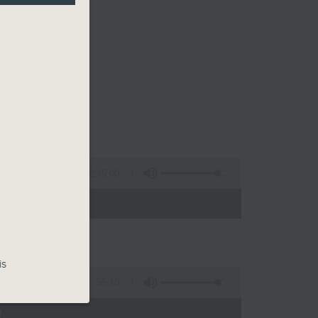
2:45:00
 - 02:00)
is
55:10
)