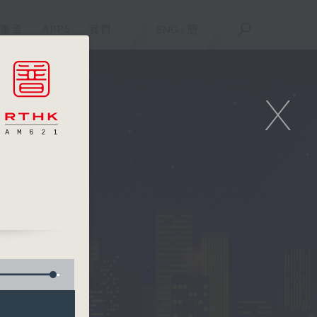
重溫
APPS
我們
ENG
/
簡
X