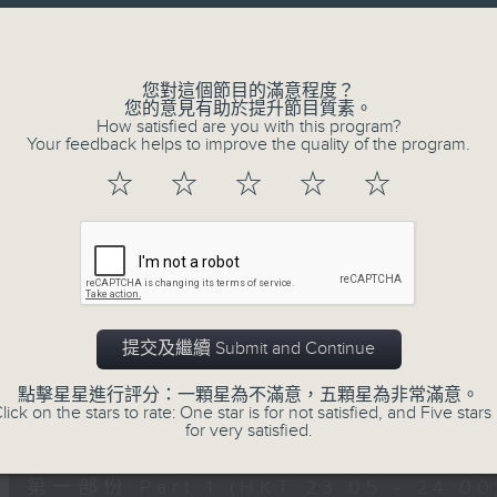
讓聽眾
Volume
從耳熟能詳的樂曲中
重拾歲月的共鳴及感動
您對這個節目的滿意程度？
您的意見有助於提升節目質素。
How satisfied are you with this program?
Your feedback helps to improve the quality of the program.
07/08/2026
☆
☆
☆
☆
☆
月夜樂逍遙
0
seconds
00:00
of
2
07/08/2026 - 足本 Full (HKT 23:05
hours,
45
提交及繼續 Submit and Continue
minutes,
0
點擊星星進行評分：一顆星為不滿意，五顆星為非常滿意。
seconds
Volume
lick on the stars to rate: One star is for not satisfied, and Five stars 
90%
0
for very satisfied.
seconds
00:00
of
55
第一部份 Part 1 (HKT 23:05 - 24:00
minutes,