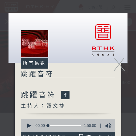
ENG
/
簡
×
全新 RTHK On The Go
取得
一手掌握 RTHK 電台、電視節目
X
所有集數
跳躍音符
跳躍音符
...
主持人：譚文捷
0
seconds
00:00
1:50:00
of
1