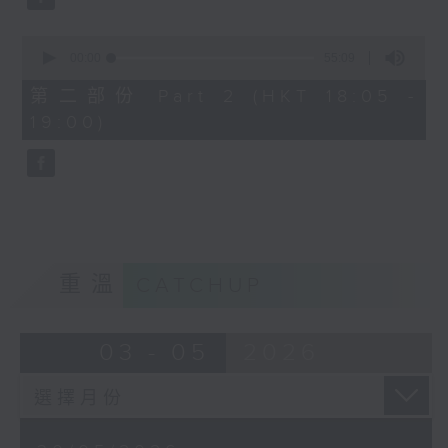
0
seconds
00:00
55:09
of
55
第二部份 Part 2 (HKT 18:05 -
minutes,
19:00)
9
seconds
重溫
CATCHUP
03 - 05
2026