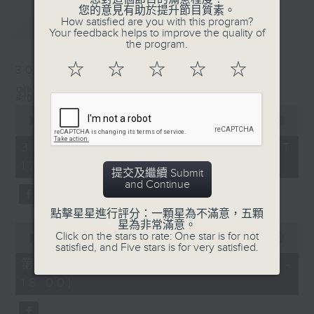
您的意見有助於提升節目質素。
最新
How satisfied are you with this program?
LATEST
Your feedback helps to improve the quality of
the program.
☆
☆
☆
☆
☆
30/05/2026
跳躍音符
0
seconds
00:00
1:50:00
of
1
30/05/2026 - 足本 Full (HKT
hour,
17:05 - 19:00)
50
提交及繼續 Submit
minutes,
and Continue
0
seconds
點擊星星進行評分：一顆星為不滿意，五顆
星為非常滿意。
0
Click on the stars to rate: One star is for not
seconds
00:00
55:00
satisfied, and Five stars is for very satisfied.
of
55
第一部份 Part 1 (HKT 17:05 -
minutes,
18:00)
0
seconds