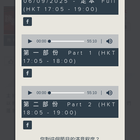
06/09/2025 - 足本 Full
hour,
(HKT 17:05 - 19:00)
50
minutes,
0
seconds
跳躍音符
電台直播
0
所有集數
seconds
00:00
55:10
of
55
第一部份 Part 1 (HKT
minutes,
17:05 - 18:00)
您喜歡這個節目嗎?
10
seconds
簡介
GIST
0
seconds
00:00
55:10
主持人：譚文捷
of
55
以輕鬆流暢的節奏，歡悅的樂曲。來激發聽眾們
第二部份 Part 2 (HKT
minutes,
蓬勃的朝氣，迎向美好快樂的人生。
18:05 - 19:00)
10
seconds
您對這個節目的滿意程度？