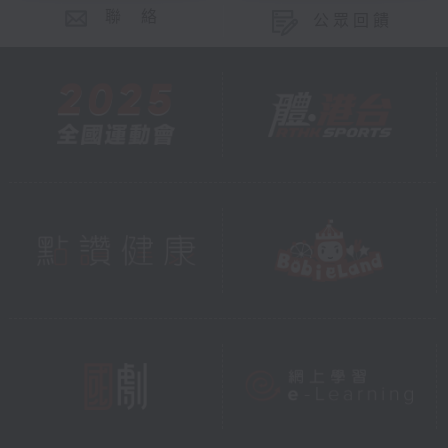
聯 絡
公眾回饋