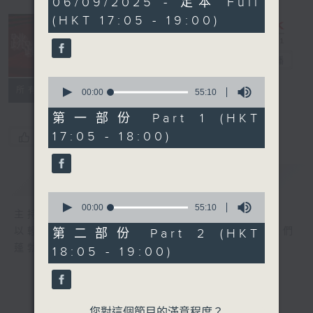
06/09/2025 - 足本 Full
hour,
(HKT 17:05 - 19:00)
50
minutes,
0
seconds
跳躍音符
電台直播
0
所有集數
seconds
00:00
55:10
of
55
第一部份 Part 1 (HKT
minutes,
17:05 - 18:00)
您喜歡這個節目嗎?
10
seconds
簡介
GIST
0
seconds
00:00
55:10
主持人：譚文捷
of
55
以輕鬆流暢的節奏，歡悅的樂曲。來激發聽眾們
第二部份 Part 2 (HKT
minutes,
蓬勃的朝氣，迎向美好快樂的人生。
18:05 - 19:00)
10
seconds
您對這個節目的滿意程度？