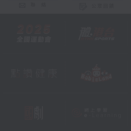
聯 絡
公眾回饋