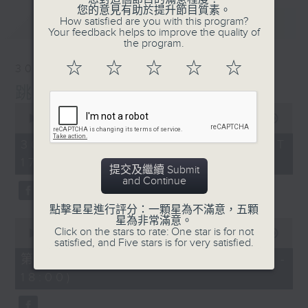
您的意見有助於提升節目質素。
最新
How satisfied are you with this program?
LATEST
Your feedback helps to improve the quality of
the program.
☆
☆
☆
☆
☆
30/05/2026
跳躍音符
0
seconds
00:00
1:50:00
of
1
30/05/2026 - 足本 Full (HKT
hour,
17:05 - 19:00)
50
提交及繼續 Submit
minutes,
and Continue
0
seconds
點擊星星進行評分：一顆星為不滿意，五顆
星為非常滿意。
0
Click on the stars to rate: One star is for not
seconds
00:00
55:00
satisfied, and Five stars is for very satisfied.
of
55
第一部份 Part 1 (HKT 17:05 -
minutes,
18:00)
0
seconds