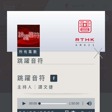
ENG
/
簡
×
全新 RTHK On The Go
取得
一手掌握 RTHK 電台、電視節目
X
所有集數
跳躍音符
跳躍音符
...
主持人：譚文捷
0
seconds
00:00
1:50:00
of
1