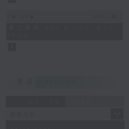
0
seconds
00:00
55:09
of
55
第二部份 Part 2 (HKT 18:05 -
minutes,
19:00)
9
seconds
重溫
CATCHUP
03 - 05
2026