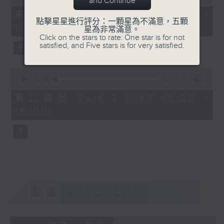
and Continue
of
55
第一部份 Part 1 (HKT 14:05 -
minutes,
點擊星星進行評分：一顆星為不滿意，五顆
15:00)
0
星為非常滿意。
seconds
Click on the stars to rate: One star is for not
satisfied, and Five stars is for very satisfied.
0
seconds
00:00
55:09
of
55
第二部份 Part 2 (HKT 15:05 -
minutes,
16:00)
9
seconds
重溫
CATCHUP