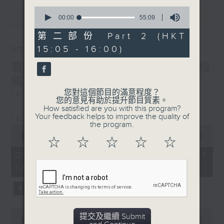
0
最新
LATEST
seconds
00:00
55:09
of
55
第二部份 Part 2 (HKT
minutes,
15:05 - 16:00)
9
07/08/2026
seconds
寰聽世界-寰球食光/寰球全接
觸-法國連線
您對這個節目的滿意程度？
14:30-15:00 寰球食光
您的意見有助於提升節目質素。
How satisfied are you with this program?
Your feedback helps to improve the quality of
15:30-16:00 寰球全接觸-法國連線
the program.
0
seconds
00:00
1:49:59
☆
☆
☆
☆
☆
of
1
07/08/2026 - 足本 Full (HKT
hour,
14:05 - 16:00)
49
minutes,
59
seconds
0
提交及繼續 Submit
seconds
00:00
55:00