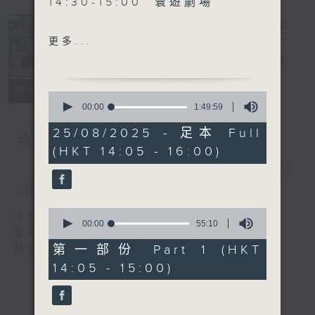
14:30-15:00 寰遊劇場
15:30-16:00 寰球全接觸-澳
更多...
門連線
寰聽世界
電台直播
所有集數
0
seconds
00:00
1:49:59
of
1
25/08/2025 - 足本 Full
您喜歡這個節目嗎?
hour,
(HKT 14:05 - 16:00)
49
minutes,
59
簡介
GIST
seconds
0
主持人：林司敏、朱金天
seconds
00:00
55:10
星期一至五 下午2點到4點
of
55
第一部份 Part 1 (HKT
時事趣聞，最新資訊，應有盡有
minutes,
14:05 - 15:00)
10
seconds