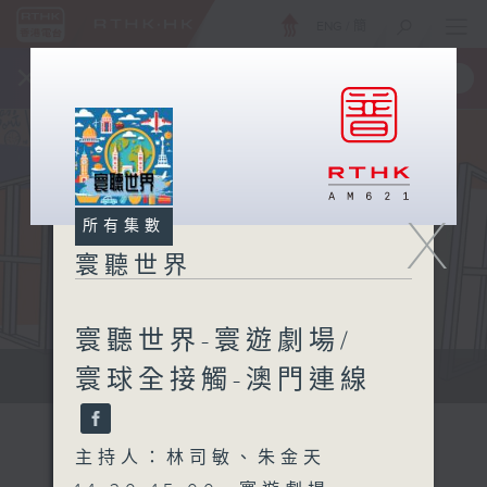
ENG
/
簡
×
全新 RTHK On The Go
取得
一手掌握 RTHK 電台、電視節目
X
所有集數
寰聽世界
寰聽世界-寰遊劇場/
寰球全接觸-澳門連線
寰聽世界
主持人：林司敏、朱金天