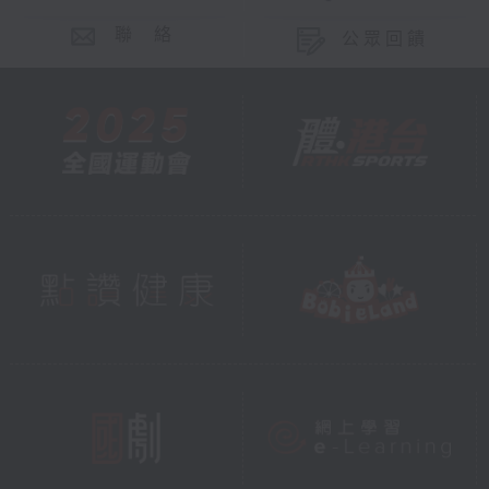
聯 絡
公眾回饋