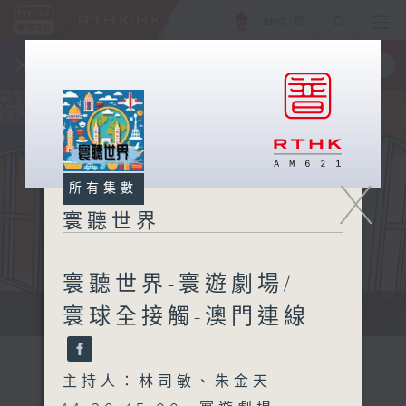
ENG
/
簡
×
全新 RTHK On The Go
取得
一手掌握 RTHK 電台、電視節目
X
所有集數
寰聽世界
寰聽世界-寰遊劇場/
寰球全接觸-澳門連線
寰聽世界
主持人：林司敏、朱金天