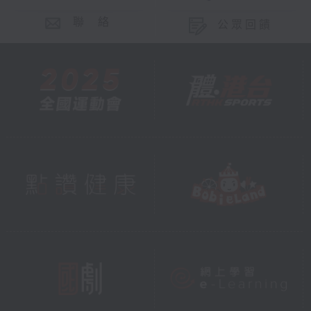
聯 絡
公眾回饋