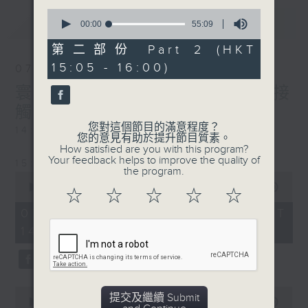
0
最新
LATEST
seconds
00:00
55:09
of
55
第二部份 Part 2 (HKT
minutes,
15:05 - 16:00)
9
07/08/2026
seconds
寰聽世界-寰球食光/寰球全接
觸-法國連線
您對這個節目的滿意程度？
14:30-15:00 寰球食光
您的意見有助於提升節目質素。
How satisfied are you with this program?
Your feedback helps to improve the quality of
15:30-16:00 寰球全接觸-法國連線
the program.
0
seconds
00:00
1:49:59
☆
☆
☆
☆
☆
of
1
07/08/2026 - 足本 Full (HKT
hour,
14:05 - 16:00)
49
minutes,
59
seconds
0
提交及繼續 Submit
seconds
00:00
55:00