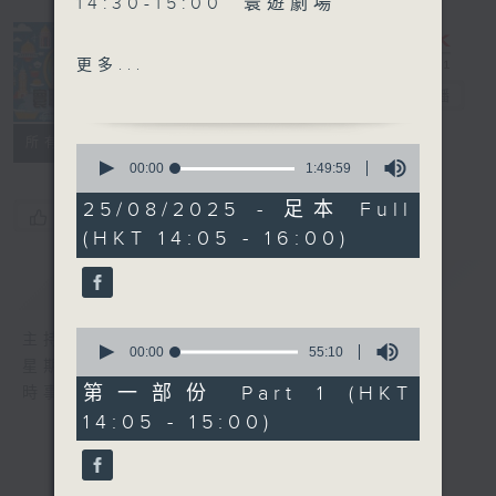
14:30-15:00 寰遊劇場
15:30-16:00 寰球全接觸-澳
更多...
門連線
寰聽世界
電台直播
所有集數
0
seconds
00:00
1:49:59
of
1
25/08/2025 - 足本 Full
您喜歡這個節目嗎?
hour,
(HKT 14:05 - 16:00)
49
minutes,
59
簡介
GIST
seconds
0
主持人：林司敏、朱金天
seconds
00:00
55:10
星期一至五 下午2點到4點
of
55
第一部份 Part 1 (HKT
時事趣聞，最新資訊，應有盡有
minutes,
14:05 - 15:00)
10
seconds