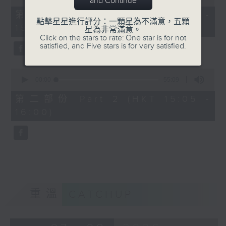
and Continue
of
55
第一部份 Part 1 (HKT 14:05 -
minutes,
點擊星星進行評分：一顆星為不滿意，五顆
15:00)
0
星為非常滿意。
seconds
Click on the stars to rate: One star is for not
satisfied, and Five stars is for very satisfied.
0
seconds
00:00
55:09
of
55
第二部份 Part 2 (HKT 15:05 -
minutes,
16:00)
9
seconds
重溫
CATCHUP