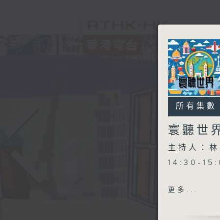
所有集數
寰聽世
主持人：林
14:30-1
15:30-
更多...