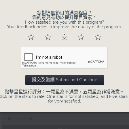
您對這個節目的滿意程度？
您的意見有助於提升節目質素。
How satisfied are you with this program?
Your feedback helps to improve the quality of the program.
☆
☆
☆
☆
☆
06/08/2026
寰聽世界 寰聽風情畫 資深旅遊從業員
灣區連線
1430-1500 寰聽風情畫：英國倫敦
提交及繼續 Submit and Continue
嘉賓：深度遊旅行社『旅遊製作』創辦人 Jerr
點擊星星進行評分：一顆星為不滿意，五顆星為非常滿意。
lick on the stars to rate: One star is for not satisfied, and Five stars 
1530-1600 寰球全接觸-大灣區連線：廣東
for very satisfied.
嘉賓：珠江之聲 譚震
0
seconds
00:00
of
1