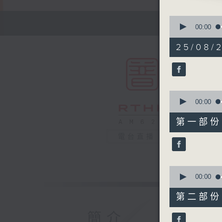
0
seconds
00:00
of
1
25/08/2
hour,
49
minutes,
59
seconds
90%
0
seconds
00:00
of
55
第一部份 P
minutes,
10
電台直播
seconds
90%
0
seconds
00:00
of
55
第二部份 P
minutes,
9
簡介
seconds