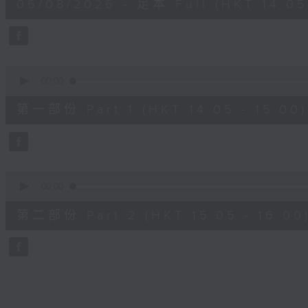
06/08/2026 - 足本 Full (HKT 14:05 
hour,
49
minutes,
59
seconds
Volume
90%
0
seconds
00:00
of
55
第一部份 Part 1 (HKT 14:05 - 15:00)
minutes,
0
seconds
Volume
90%
0
seconds
00:00
of
55
第二部份 Part 2 (HKT 15:05 - 16:00
minutes,
9
seconds
Volume
90%