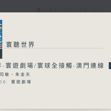
電視
電台
新聞
WEB+
寰聽世界
界-寰遊劇場/寰球全接觸-澳門連線
司敏、朱金天
5:00 寰遊劇場
16:00 寰球全接觸-澳門連線