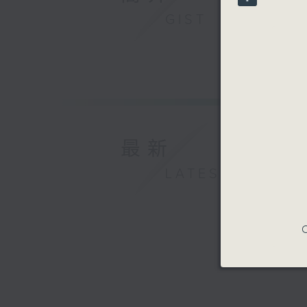
90%
GIST
最新
LATEST
C