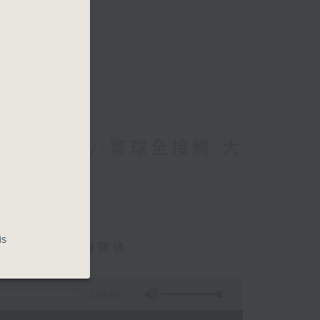
 Jerry/寰球全接觸-大
y
is
城際東莞西聯絡線開通
1:49:59