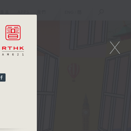
重溫
APPS
我們
ENG
/
簡
X