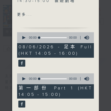
14:30-15:00 寰遊劇場
15:30-16:00 寰球全接觸-北
更多...
京連線
寰聽世界
電台直播
所有集數
0
seconds
00:00
00:00
of
0
08/06/2026 - 足本 Full
您喜歡這個節目嗎?
seconds
(HKT 14:05 - 16:00)
簡介
GIST
0
主持人：林司敏、朱金天
seconds
00:00
00:00
星期一至五 下午2點到4點
of
0
第一部份 Part 1 (HKT
時事趣聞，最新資訊，應有盡有
seconds
14:05 - 15:00)