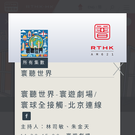
ENG
/
簡
×
全新 RTHK On The Go
取得
一手掌握 RTHK 電台、電視節目
X
所有集數
寰聽世界
寰聽世界-寰遊劇場/
寰球全接觸-北京連線
寰聽世界
主持人：林司敏、朱金天