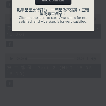
and Continue
59
seconds
點擊星星進行評分：一顆星為不滿意，五顆
星為非常滿意。
0
Click on the stars to rate: One star is for not
seconds
00:00
55:00
satisfied, and Five stars is for very satisfied.
of
55
第一部份 Part 1 (HKT 14:05 -
minutes,
15:00)
0
seconds
0
seconds
00:00
55:09
of
55
第二部份 Part 2 (HKT 15:05 -
minutes,
16:00)
9
seconds