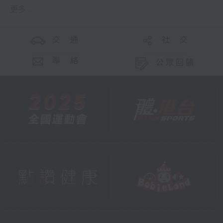
更多 ...
交 通
社 交
聯 絡
公眾回饋