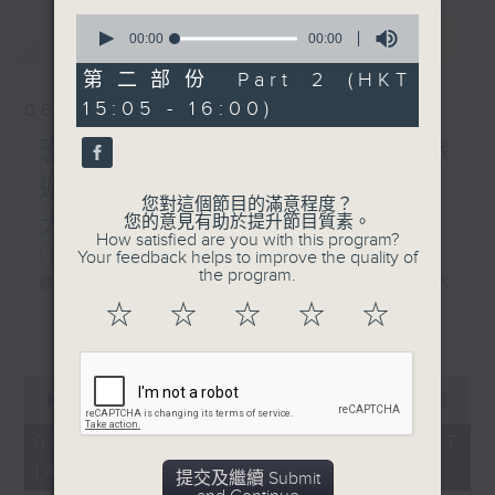
0
最新
LATEST
seconds
00:00
00:00
of
0
第二部份 Part 2 (HKT
seconds
15:05 - 16:00)
06/08/2026
寰聽世界 寰聽風情畫 資深旅
遊從業員 Jerry/寰球全接觸-
您對這個節目的滿意程度？
大灣區連線
您的意見有助於提升節目質素。
How satisfied are you with this program?
Your feedback helps to improve the quality of
1430-1500 寰聽風情畫：英國倫敦
the program.
嘉賓：深度遊旅行社『旅遊製作』創辦人
☆
☆
☆
☆
☆
Jerry
更多...
1530-1600 寰球全接觸-大灣區連線：廣東
0
城際東莞西聯絡線開通
seconds
00:00
1:49:59
of
嘉賓：珠江之聲 譚震
1
06/08/2026 - 足本 Full (HKT
hour,
14:05 - 16:00)
49
提交及繼續 Submit
minutes,