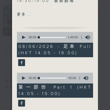
14:30-15:00 寰遊劇場
15:30-16:00 寰球全接觸-北
更多...
京連線
寰聽世界
電台直播
所有集數
0
seconds
00:00
1:49:59
of
1
08/06/2026 - 足本 Full
您喜歡這個節目嗎?
hour,
(HKT 14:05 - 16:00)
49
minutes,
59
簡介
GIST
seconds
0
主持人：林司敏、朱金天
seconds
00:00
55:00
星期一至五 下午2點到4點
of
55
第一部份 Part 1 (HKT
時事趣聞，最新資訊，應有盡有
minutes,
14:05 - 15:00)
0
seconds