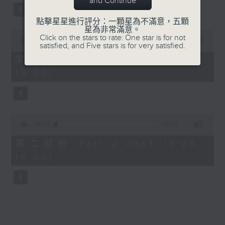
and Continue
59
seconds
點擊星星進行評分：一顆星為不滿意，五顆
星為非常滿意。
0
Click on the stars to rate: One star is for not
seconds
00:00
55:00
satisfied, and Five stars is for very satisfied.
of
55
第一部份 Part 1 (HKT 14:05 -
minutes,
15:00)
0
seconds
0
seconds
00:00
55:09
of
55
第二部份 Part 2 (HKT 15:05 -
minutes,
16:00)
9
seconds