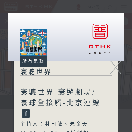
ENG
/
簡
×
全新 RTHK On The Go
取得
一手掌握 RTHK 電台、電視節目
X
所有集數
寰聽世界
寰聽世界-寰遊劇場/
寰球全接觸-北京連線
寰聽世界
主持人：林司敏、朱金天