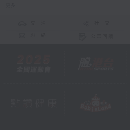
更多 ...
交 通
社 交
聯 絡
公眾回饋