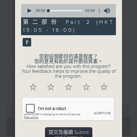
0
最新
LATEST
seconds
00:00
55:09
of
55
第二部份 Part 2 (HKT
minutes,
15:05 - 16:00)
9
06/08/2026
seconds
寰聽世界 寰聽風情畫 資深旅
遊從業員 Jerry/寰球全接觸-
您對這個節目的滿意程度？
大灣區連線
您的意見有助於提升節目質素。
How satisfied are you with this program?
Your feedback helps to improve the quality of
1430-1500 寰聽風情畫：英國倫敦
the program.
嘉賓：深度遊旅行社『旅遊製作』創辦人
☆
☆
☆
☆
☆
Jerry
更多...
1530-1600 寰球全接觸-大灣區連線：廣東
0
城際東莞西聯絡線開通
seconds
00:00
1:49:59
of
嘉賓：珠江之聲 譚震
1
06/08/2026 - 足本 Full (HKT
hour,
14:05 - 16:00)
49
提交及繼續 Submit
minutes,