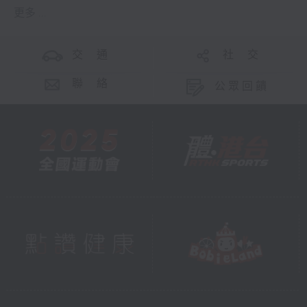
更多 ...
交 通
社 交
聯 絡
公眾回饋