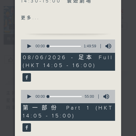
14:30-15:00 寰遊劇場
15:30-16:00 寰球全接觸-北
更多...
京連線
寰聽世界
電台直播
所有集數
0
seconds
00:00
1:49:59
of
1
08/06/2026 - 足本 Full
您喜歡這個節目嗎?
hour,
(HKT 14:05 - 16:00)
49
minutes,
59
簡介
GIST
seconds
0
主持人：林司敏、朱金天
seconds
00:00
55:00
星期一至五 下午2點到4點
of
55
第一部份 Part 1 (HKT
時事趣聞，最新資訊，應有盡有
minutes,
14:05 - 15:00)
0
seconds