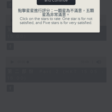
and Continue
59
seconds
點擊星星進行評分：一顆星為不滿意，五顆
星為非常滿意。
0
Click on the stars to rate: One star is for not
seconds
00:00
55:00
satisfied, and Five stars is for very satisfied.
of
55
第一部份 Part 1 (HKT 14:05 -
minutes,
15:00)
0
seconds
0
seconds
00:00
55:09
of
55
第二部份 Part 2 (HKT 15:05 -
minutes,
16:00)
9
seconds