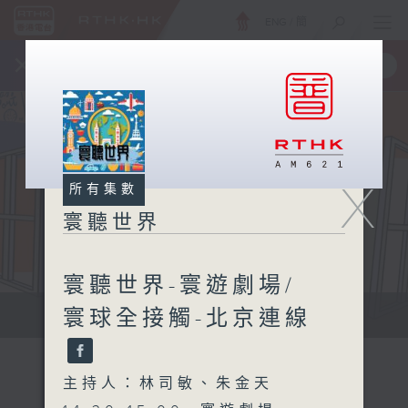
ENG
/
簡
×
全新 RTHK On The Go
取得
一手掌握 RTHK 電台、電視節目
X
所有集數
寰聽世界
寰聽世界-寰遊劇場/
寰球全接觸-北京連線
寰聽世界
主持人：林司敏、朱金天