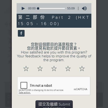
0
最新
LATEST
seconds
00:00
55:09
of
55
第二部份 Part 2 (HKT
minutes,
15:05 - 16:00)
9
06/08/2026
seconds
寰聽世界 寰聽風情畫 資深旅
遊從業員 Jerry/寰球全接觸-
您對這個節目的滿意程度？
大灣區連線
您的意見有助於提升節目質素。
How satisfied are you with this program?
Your feedback helps to improve the quality of
1430-1500 寰聽風情畫：英國倫敦
the program.
嘉賓：深度遊旅行社『旅遊製作』創辦人
☆
☆
☆
☆
☆
Jerry
更多...
1530-1600 寰球全接觸-大灣區連線：廣東
0
城際東莞西聯絡線開通
seconds
00:00
1:49:59
of
嘉賓：珠江之聲 譚震
1
06/08/2026 - 足本 Full (HKT
hour,
14:05 - 16:00)
49
提交及繼續 Submit
minutes,