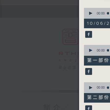
0
seconds
00:00
of
1
10/06/2
hour,
49
minutes,
59
seconds
90%
0
seconds
00:00
of
55
第一部份 P
minutes,
0
電台直播
seconds
90%
0
seconds
00:00
of
55
第二部份 P
minutes,
9
簡介
seconds