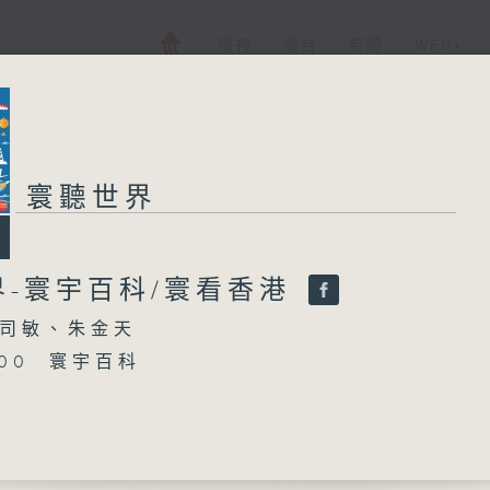
電視
電台
新聞
WEB+
寰聽世界
界-寰宇百科/寰看香港
司敏、朱金天
5:00 寰宇百科
6:00 寰看香港-鶴嘴