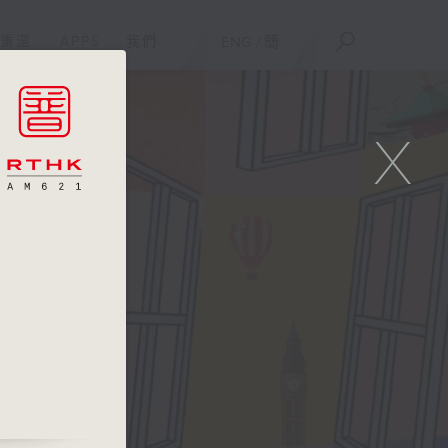
重溫
APPS
我們
ENG
/
簡
X