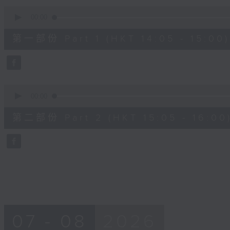
90%
0
seconds
00:00
of
55
第一部份 Part 1 (HKT 14:05 - 15:00)
minutes,
0
seconds
Volume
90%
0
seconds
00:00
of
55
第二部份 Part 2 (HKT 15:05 - 16:00
minutes,
9
seconds
Volume
90%
07 - 08
2026