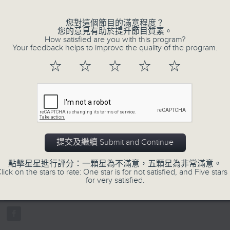
您對這個節目的滿意程度？
您的意見有助於提升節目質素。
How satisfied are you with this program?
Your feedback helps to improve the quality of the program.
☆
☆
☆
☆
☆
07/08/2026
寰聽世界-寰球食光/寰球全接觸-
14:30-15:00 寰球食光
提交及繼續 Submit and Continue
15:30-16:00 寰球全接觸-法國連線
0
點擊星星進行評分：一顆星為不滿意，五顆星為非常滿意。
seconds
00:00
lick on the stars to rate: One star is for not satisfied, and Five stars 
of
for very satisfied.
1
07/08/2026 - 足本 Full (HKT 14:05 
hour,
49
minutes,
59
seconds
Volume