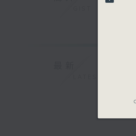
90%
GIST
最新
LATEST
C