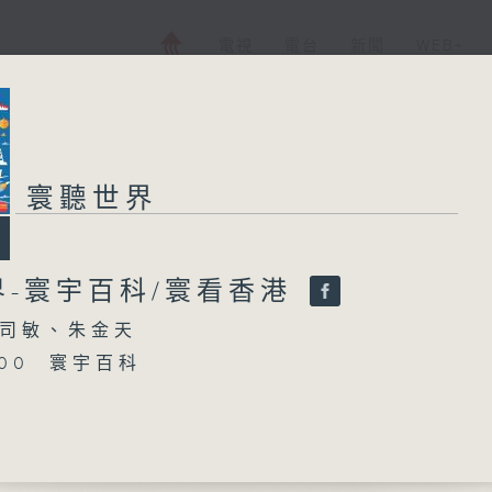
電視
電台
新聞
WEB+
寰聽世界
界-寰宇百科/寰看香港
司敏、朱金天
5:00 寰宇百科
6:00 寰看香港-鶴嘴