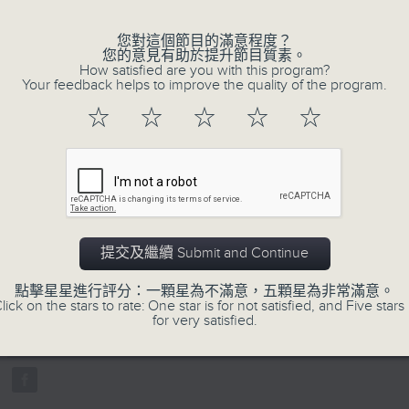
您對這個節目的滿意程度？
您的意見有助於提升節目質素。
How satisfied are you with this program?
Your feedback helps to improve the quality of the program.
☆
☆
☆
☆
☆
07/08/2026
寰聽世界-寰球食光/寰球全接觸-
14:30-15:00 寰球食光
提交及繼續 Submit and Continue
15:30-16:00 寰球全接觸-法國連線
0
點擊星星進行評分：一顆星為不滿意，五顆星為非常滿意。
seconds
00:00
lick on the stars to rate: One star is for not satisfied, and Five stars 
of
for very satisfied.
1
07/08/2026 - 足本 Full (HKT 14:05 
hour,
49
minutes,
59
seconds
Volume