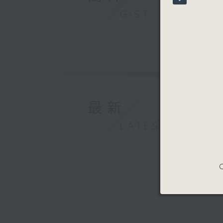
90%
GIST
最新
LATEST
C