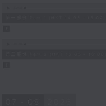
90%
0
seconds
00:00
of
55
第一部份 Part 1 (HKT 14:05 - 15:00)
minutes,
0
seconds
Volume
90%
0
seconds
00:00
of
55
第二部份 Part 2 (HKT 15:05 - 16:00
minutes,
9
seconds
Volume
90%
07 - 08
2026