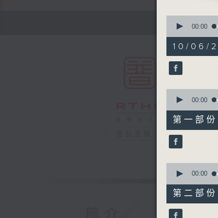
0
seconds
00:00
of
1
10/06/2
hour,
49
minutes,
59
seconds
90%
0
seconds
00:00
of
55
第一部份 P
minutes,
0
電台直播
seconds
90%
0
seconds
00:00
of
55
第二部份 P
minutes,
9
簡介
seconds