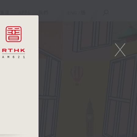
重溫
APPS
我們
ENG
/
簡
X