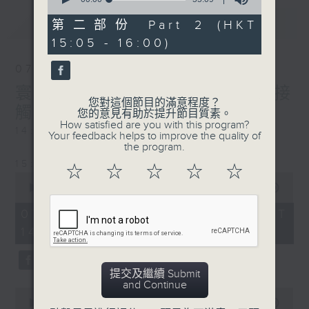
of
最新
LATEST
55
第二部份 Part 2 (HKT
minutes,
15:05 - 16:00)
9
seconds
07/08/2026
寰聽世界-寰球食光/寰球全接
您對這個節目的滿意程度？
觸-法國連線
您的意見有助於提升節目質素。
How satisfied are you with this program?
14:30-15:00 寰球食光
Your feedback helps to improve the quality of
the program.
15:30-16:00 寰球全接觸-法國連線
☆
☆
☆
☆
☆
0
seconds
00:00
1:49:59
of
1
07/08/2026 - 足本 Full (HKT
hour,
14:05 - 16:00)
49
minutes,
59
seconds
提交及繼續 Submit
and Continue
0
seconds
00:00
55:00