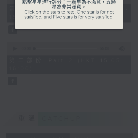
點擊星星進行評分：一顆星為不滿意，五顆
of
星為非常滿意。
55
第一部份 Part 1 (HKT 14:05 -
Click on the stars to rate: One star is for not
minutes,
15:00)
satisfied, and Five stars is for very satisfied.
0
seconds
0
seconds
00:00
55:09
of
55
第二部份 Part 2 (HKT 15:05 -
minutes,
16:00)
9
seconds
重溫
CATCHUP