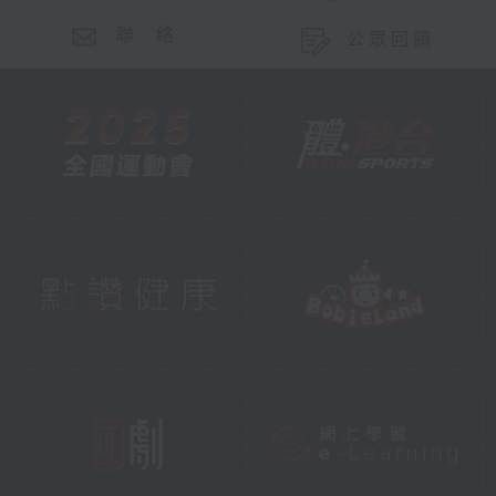
聯 絡
公眾回饋