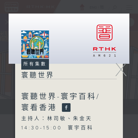
ENG
/
簡
×
全新 RTHK On The Go
取得
一手掌握 RTHK 電台、電視節目
X
所有集數
寰聽世界
寰聽世界-寰宇百科/
寰看香港
寰聽世界
主持人：林司敏、朱金天
14:30-15:00 寰宇百科