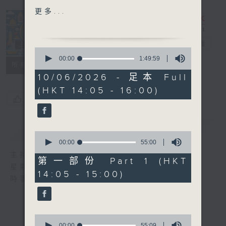
更多...
15:30-16:00 寰看香港-鶴
嘴
寰聽世界
電台直播
0
seconds
00:00
1:49:59
所有集數
of
1
10/06/2026 - 足本 Full
hour,
(HKT 14:05 - 16:00)
49
您喜歡這個節目嗎?
minutes,
59
seconds
簡介
GIST
0
seconds
00:00
55:00
of
主持人：林司敏、朱金天
55
第一部份 Part 1 (HKT
minutes,
星期一至五 下午2點到4點
14:05 - 15:00)
0
時事趣聞，最新資訊，應有盡有
seconds
0
seconds
00:00
55:09