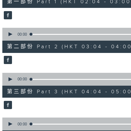
第一部份 Part 1 (HKT 02:04 - 03:00
minutes,
0
seconds
Volume
90%
0
seconds
00:00
of
56
第二部份 Part 2 (HKT 03:04 - 04:00
minutes,
10
seconds
Volume
90%
0
seconds
00:00
of
56
第三部份 Part 3 (HKT 04:04 - 05:00
minutes,
10
seconds
Volume
90%
0
seconds
00:00
of