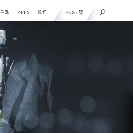
重溫
APPS
我們
ENG
/
簡