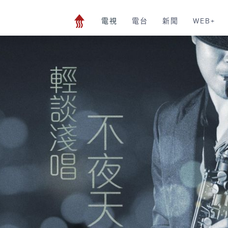
電視
電台
新聞
WEB+