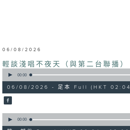
06/08/2026
輕談淺唱不夜天（與第二台聯播）
0
seconds
00:00
of
3
06/08/2026 - 足本 Full (HKT 02:04
hours,
43
minutes,
59
seconds
Volume
90%
0
seconds
00:00
of
56