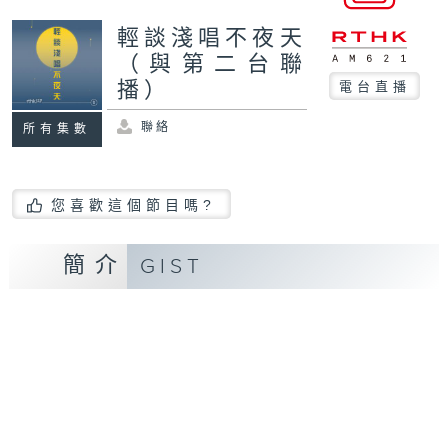
輕談淺唱不夜天
（與第二台聯
播）
電台直播
聯絡
所有集數
您喜歡這個節目嗎?
簡介
GIST