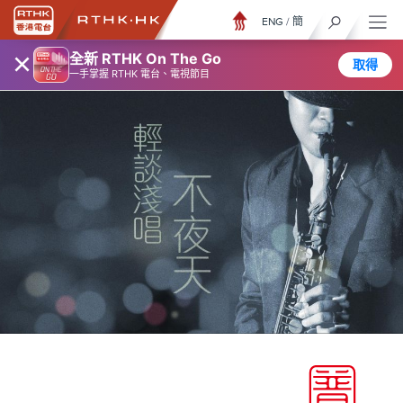
ENG
/
簡
×
全新 RTHK On The Go
取得
一手掌握 RTHK 電台、電視節目