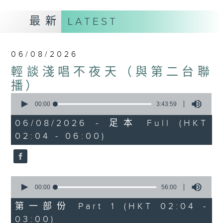
最新
LATEST
06/08/2026
輕談淺唱不夜天（與第二台聯
播）
0
seconds
00:00
3:43:59
of
3
06/08/2026 - 足本 Full (HKT
hours,
02:04 - 06:00)
43
minutes,
59
seconds
0
seconds
00:00
56:00
of
56
第一部份 Part 1 (HKT 02:04 -
minutes,
03:00)
0