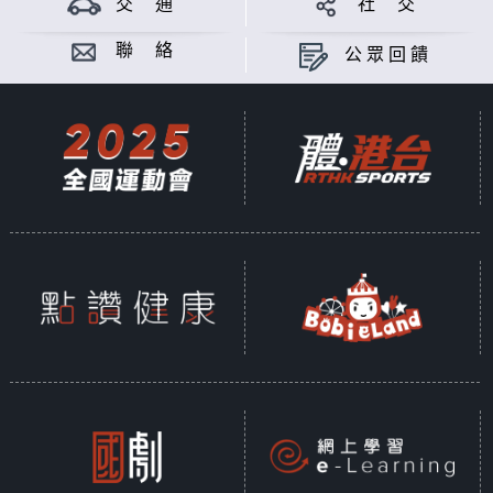
交 通
社 交
聯 絡
公眾回饋