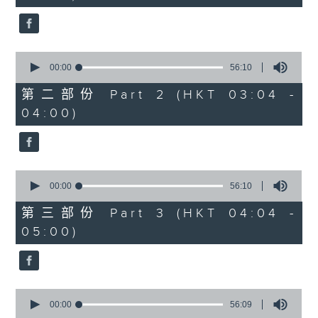
seconds
0
seconds
00:00
56:10
of
56
第二部份 Part 2 (HKT 03:04 -
minutes,
04:00)
10
seconds
0
seconds
00:00
56:10
of
56
第三部份 Part 3 (HKT 04:04 -
minutes,
05:00)
10
seconds
0
seconds
00:00
56:09
of