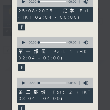
seconds
00:00
00:00
of
輕談淺唱不夜天
0
25/08/2025 - 足本 Full
seconds
（與第二台聯
(HKT 02:04 - 06:00)
播）
電台直播
聯絡
所有集數
0
seconds
00:00
00:00
of
您喜歡這個節目嗎?
0
第一部份 Part 1 (HKT
seconds
02:04 - 03:00)
簡介
GIST
0
seconds
00:00
00:00
of
0
第二部份 Part 2 (HKT
seconds
03:04 - 04:00)