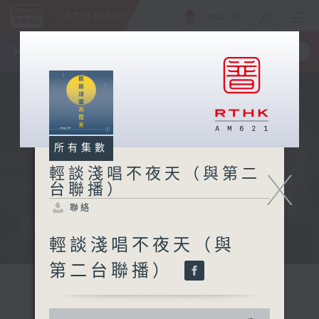
ENG
/
簡
×
全新 RTHK On The Go
取得
一手掌握 RTHK 電台、電視節目
所有集數
X
輕談淺唱不夜天（與第二
台聯播）
聯絡
輕談淺唱不夜天（與
第二台聯播）
0