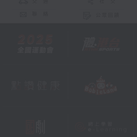
交 通
社 交
聯 絡
公眾回饋