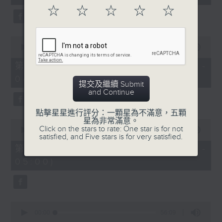
seconds
☆
☆
☆
☆
☆
0
seconds
00:00
56:19
of
56
第二部份 Part 2 (HKT 03:04 -
minutes,
04:00)
19
提交及繼續 Submit
seconds
and Continue
點擊星星進行評分：一顆星為不滿意，五顆
星為非常滿意。
0
Click on the stars to rate: One star is for not
seconds
00:00
56:10
satisfied, and Five stars is for very satisfied.
of
56
第三部份 Part 3 (HKT 04:04 -
minutes,
05:00)
10
seconds
0
seconds
00:00
56:09
of