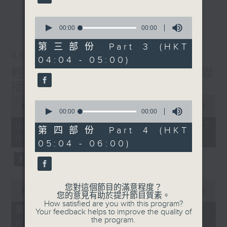
最新
0
LATEST
seconds
00:00
00:00
of
0
第三部份 Part 3 (HKT
seconds
09/08/2026
04:04 - 05:00)
輕談淺唱不夜天（與第二台聯
播）
0
0
seconds
00:00
3:43:59
seconds
00:00
00:00
of
of
3
09/08/2026 - 足本 Full (HKT
0
第四部份 Part 4 (HKT
hours,
seconds
02:04 - 06:00)
43
05:04 - 06:00)
minutes,
59
seconds
0
您對這個節目的滿意程度？
seconds
00:00
56:10
您的意見有助於提升節目質素。
of
How satisfied are you with this program?
56
第一部份 Part 1 (HKT 02:04 -
Your feedback helps to improve the quality of
minutes,
the program.
03:00)
10