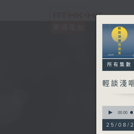
所有集數
輕談淺
0
seconds
00:00
of
3
25/08/
hours,
44