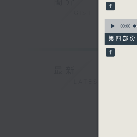
簡介
seconds
90%
GIST
0
seconds
00:00
of
56
第四部份 P
minutes,
10
seconds
90%
最新
LATEST