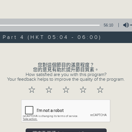
Volume
56:10
art 4 (HKT 05:04 - 06:00)
Volume
07/08/2026
輕談淺唱不夜天（與第二台聯播）
您對這個節目的滿意程度？
您的意見有助於提升節目質素。
0
How satisfied are you with this program?
seconds
00:00
Your feedback helps to improve the quality of the program.
of
3
07/08/2026 - 足本 Full (HKT 02:04
☆
☆
☆
☆
☆
hours,
43
minutes,
59
seconds
Volume
90%
0
seconds
00:00
of
56