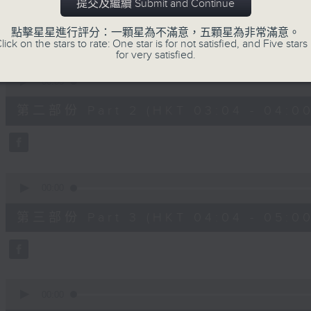
第一部份 Part 1 (HKT 02:04 - 03:00
提交及繼續 Submit and Continue
minutes,
0
seconds
Volume
點擊星星進行評分：一顆星為不滿意，五顆星為非常滿意。
90%
lick on the stars to rate: One star is for not satisfied, and Five stars 
for very satisfied.
0
seconds
00:00
of
56
第二部份 Part 2 (HKT 03:04 - 04:00
minutes,
9
seconds
Volume
90%
0
seconds
00:00
of
56
第三部份 Part 3 (HKT 04:04 - 05:00
minutes,
10
seconds
Volume
90%
0
seconds
00:00
of