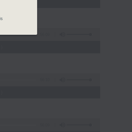
)
is
56:09
)
56:10
)
56:09