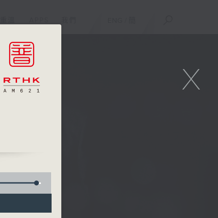
重溫
APPS
我們
ENG
/
簡
X