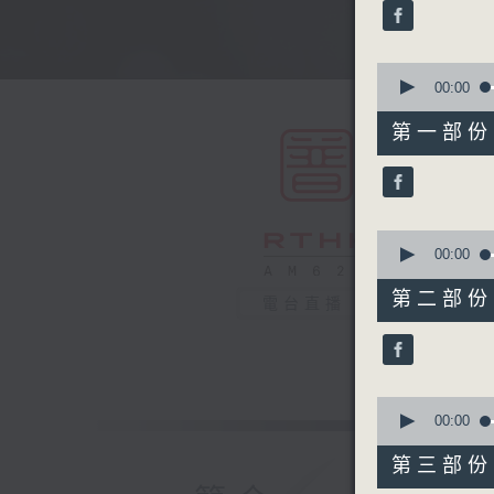
minutes,
0
seconds
90%
0
seconds
00:00
of
56
第一部份 P
minutes,
10
seconds
90%
0
seconds
00:00
of
56
第二部份 P
電台直播
minutes,
19
seconds
90%
0
seconds
00:00
of
56
第三部份 P
minutes,
20