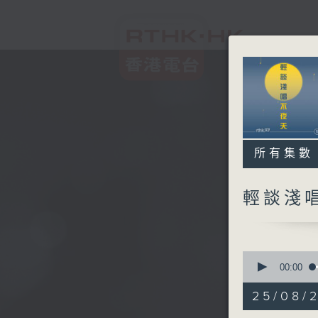
所有集數
輕談淺
0
seconds
00:00
of
3
25/08/
hours,
44