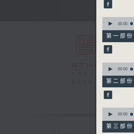
minutes,
0
seconds
90%
0
seconds
00:00
of
56
第一部份 P
minutes,
10
seconds
90%
0
seconds
00:00
of
56
第二部份 P
電台直播
minutes,
19
seconds
90%
0
seconds
00:00
of
56
第三部份 P
minutes,
20