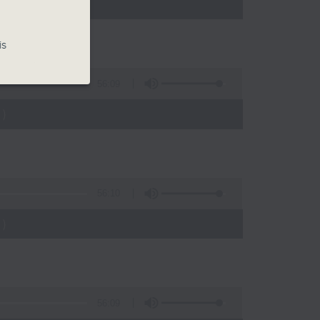
)
is
56:09
)
56:10
)
56:09