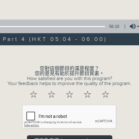
Volume
56:10
art 4 (HKT 05:04 - 06:00)
Volume
07/08/2026
輕談淺唱不夜天（與第二台聯播）
您對這個節目的滿意程度？
您的意見有助於提升節目質素。
0
How satisfied are you with this program?
seconds
00:00
Your feedback helps to improve the quality of the program.
of
3
07/08/2026 - 足本 Full (HKT 02:04
☆
☆
☆
☆
☆
hours,
43
minutes,
59
seconds
Volume
90%
0
seconds
00:00
of
56