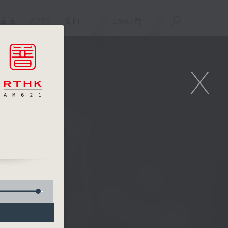
重溫
APPS
我們
ENG
/
簡
X