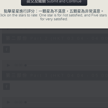
第一部份 Part 1 (HKT 02:04 - 03:00
提交及繼續 Submit and Continue
minutes,
0
seconds
Volume
點擊星星進行評分：一顆星為不滿意，五顆星為非常滿意。
90%
lick on the stars to rate: One star is for not satisfied, and Five stars 
for very satisfied.
0
seconds
00:00
of
56
第二部份 Part 2 (HKT 03:04 - 04:00
minutes,
9
seconds
Volume
90%
0
seconds
00:00
of
56
第三部份 Part 3 (HKT 04:04 - 05:00
minutes,
10
seconds
Volume
90%
0
seconds
00:00
of