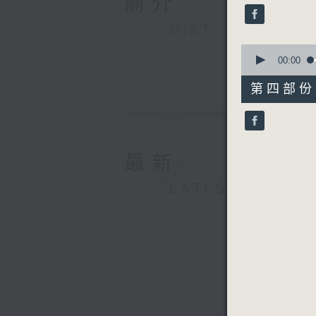
簡介
seconds
90%
GIST
0
seconds
00:00
of
56
第四部份 P
minutes,
10
seconds
90%
最新
LATEST