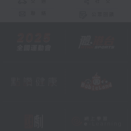
交 通
社 交
聯 絡
公眾回饋