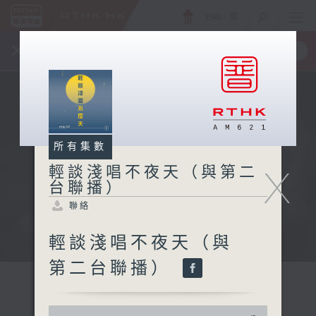
ENG
/
簡
×
全新 RTHK On The Go
取得
一手掌握 RTHK 電台、電視節目
所有集數
X
輕談淺唱不夜天（與第二
台聯播）
聯絡
輕談淺唱不夜天（與
第二台聯播）
0