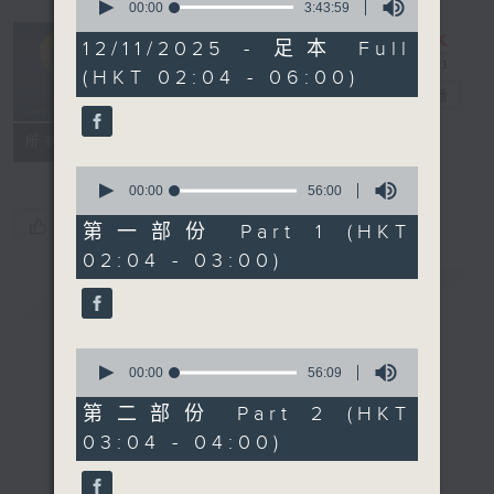
seconds
00:00
3:43:59
of
輕談淺唱不夜天
3
12/11/2025 - 足本 Full
hours,
（與第二台聯
(HKT 02:04 - 06:00)
43
播）
電台直播
minutes,
59
seconds
聯絡
所有集數
0
seconds
00:00
56:00
of
您喜歡這個節目嗎?
56
第一部份 Part 1 (HKT
minutes,
02:04 - 03:00)
0
seconds
簡介
GIST
0
seconds
00:00
56:09
of
56
第二部份 Part 2 (HKT
minutes,
03:04 - 04:00)
9
seconds