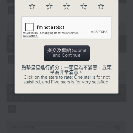
seconds
☆
☆
☆
☆
☆
0
seconds
00:00
56:09
of
56
第二部份 Part 2 (HKT 03:04 -
minutes,
04:00)
9
提交及繼續 Submit
seconds
and Continue
點擊星星進行評分：一顆星為不滿意，五顆
星為非常滿意。
0
Click on the stars to rate: One star is for not
seconds
00:00
56:10
satisfied, and Five stars is for very satisfied.
of
56
第三部份 Part 3 (HKT 04:04 -
minutes,
05:00)
10
seconds
0
seconds
00:00
56:09
of