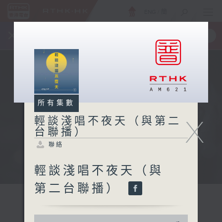
ENG
/
簡
×
全新 RTHK On The Go
取得
一手掌握 RTHK 電台、電視節目
所有集數
X
輕談淺唱不夜天（與第二
台聯播）
聯絡
輕談淺唱不夜天（與
第二台聯播）
0