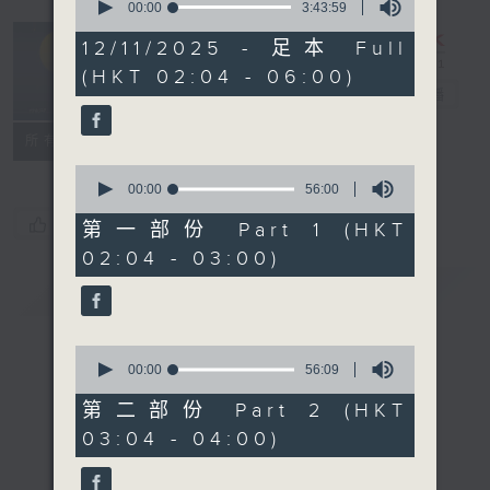
seconds
00:00
3:43:59
of
輕談淺唱不夜天
3
12/11/2025 - 足本 Full
hours,
（與第二台聯
(HKT 02:04 - 06:00)
43
播）
電台直播
minutes,
59
seconds
聯絡
所有集數
0
seconds
00:00
56:00
of
您喜歡這個節目嗎?
56
第一部份 Part 1 (HKT
minutes,
02:04 - 03:00)
0
seconds
簡介
GIST
0
seconds
00:00
56:09
of
56
第二部份 Part 2 (HKT
minutes,
03:04 - 04:00)
9
seconds