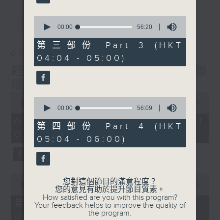
最新
0
LATEST
seconds
00:00
56:20
of
56
第三部份 Part 3 (HKT
minutes,
07/08/2026
04:04 - 05:00)
20
seconds
輕談淺唱不夜天（與第二台聯
播）
0
0
seconds
00:00
3:43:59
seconds
00:00
56:09
of
of
3
07/08/2026 - 足本 Full (HKT
56
第四部份 Part 4 (HKT
hours,
minutes,
02:04 - 06:00)
43
05:04 - 06:00)
9
minutes,
seconds
59
seconds
0
您對這個節目的滿意程度？
seconds
00:00
56:00
您的意見有助於提升節目質素。
of
How satisfied are you with this program?
56
第一部份 Part 1 (HKT 02:04 -
Your feedback helps to improve the quality of
minutes,
the program.
03:00)
0