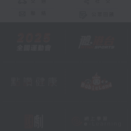
交 通
社 交
聯 絡
公眾回饋