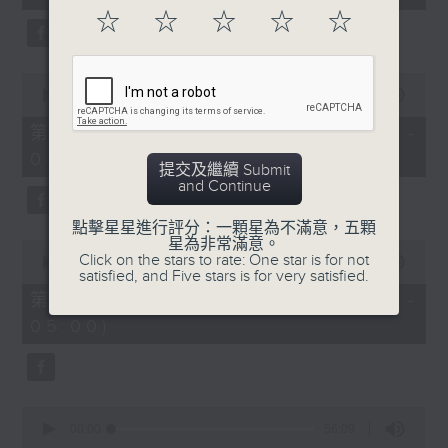
seconds
☆
☆
☆
☆
☆
0
seconds
00:00
56:09
of
56
第二部份 Part 2 (HKT 03:04 -
minutes,
04:00)
9
提交及繼續 Submit
seconds
and Continue
點擊星星進行評分：一顆星為不滿意，五顆
星為非常滿意。
0
Click on the stars to rate: One star is for not
seconds
00:00
56:10
satisfied, and Five stars is for very satisfied.
of
56
第三部份 Part 3 (HKT 04:04 -
minutes,
05:00)
10
seconds
0
seconds
00:00
56:09
of