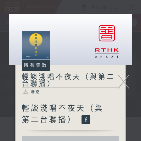
ENG
/
簡
×
全新 RTHK On The Go
取得
一手掌握 RTHK 電台、電視節目
所有集數
X
輕談淺唱不夜天（與第二
台聯播）
聯絡
輕談淺唱不夜天（與
第二台聯播）
0