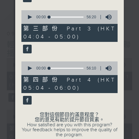
最新
0
LATEST
seconds
00:00
56:20
of
56
第三部份 Part 3 (HKT
minutes,
09/08/2026
04:04 - 05:00)
20
seconds
輕談淺唱不夜天（與第二台聯
播）
0
0
seconds
00:00
56:00
seconds
00:00
56:10
of
of
56
09/08/2026 - 第一部份 Part 1
56
第四部份 Part 4 (HKT
minutes,
minutes,
(HKT 02:04 - 03:00)
0
05:04 - 06:00)
10
seconds
seconds
0
您對這個節目的滿意程度？
seconds
00:00
55:59
您的意見有助於提升節目質素。
of
How satisfied are you with this program?
55
第二部份 Part 2 (HKT 03:04 -
Your feedback helps to improve the quality of
minutes,
the program.
04:00)
59