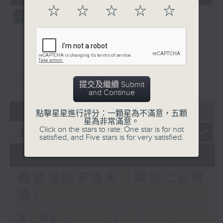
seconds
☆
☆
☆
☆
☆
重溫
CATCHUP
提交及繼續 Submit
and Continue
07 - 08
2026
點擊星星進行評分：一顆星為不滿意，五顆
星為非常滿意。
Click on the stars to rate: One star is for not
satisfied, and Five stars is for very satisfied.
09/08/2026
輕談淺唱不夜天（與第二台聯
播）
第一部份 Part 1 (HKT 02:04 -