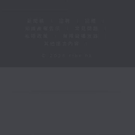
新聞稿
|
招聘
|
招標
|
知識產權告示
|
常見問題
|
私隱政策
|
無障礙播放器
|
其他語言內容
|
© 2026 rthk.hk