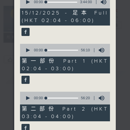
seconds
00:00
3:44:00
of
輕談淺唱不夜天
3
15/12/2025 - 足本 Full
hours,
（與第二台聯
(HKT 02:04 - 06:00)
44
播）
電台直播
minutes,
0
seconds
聯絡
所有集數
0
seconds
00:00
56:10
of
您喜歡這個節目嗎?
56
第一部份 Part 1 (HKT
minutes,
02:04 - 03:00)
10
seconds
簡介
GIST
0
seconds
00:00
56:20
of
56
第二部份 Part 2 (HKT
minutes,
03:04 - 04:00)
20
seconds