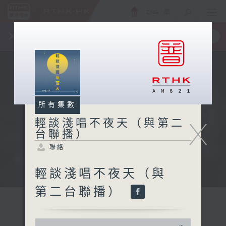
ENG
/
簡
×
全新 RTHK On The Go
取得
一手掌握 RTHK 電台、電視節目
所有集數
X
輕談淺唱不夜天（與第二
台聯播）
聯絡
輕談淺唱不夜天（與
第二台聯播）
0