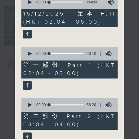
seconds
00:00
3:44:00
of
輕談淺唱不夜天
3
15/12/2025 - 足本 Full
hours,
（與第二台聯
(HKT 02:04 - 06:00)
44
播）
電台直播
minutes,
0
seconds
聯絡
所有集數
0
seconds
00:00
56:10
of
您喜歡這個節目嗎?
56
第一部份 Part 1 (HKT
minutes,
02:04 - 03:00)
10
seconds
簡介
GIST
0
seconds
00:00
56:20
of
56
第二部份 Part 2 (HKT
minutes,
03:04 - 04:00)
20
seconds