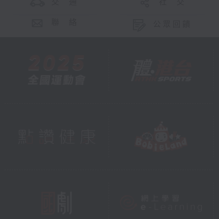
交 通
社 交
聯 絡
公眾回饋