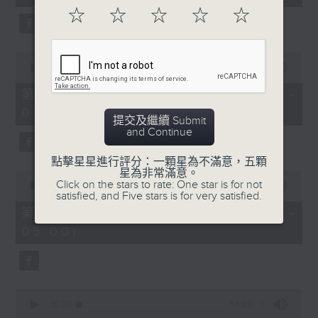
seconds
☆
☆
☆
☆
☆
0
seconds
00:00
56:19
of
56
第二部份 Part 2 (HKT 03:04 -
minutes,
04:00)
19
提交及繼續 Submit
seconds
and Continue
點擊星星進行評分：一顆星為不滿意，五顆
星為非常滿意。
0
Click on the stars to rate: One star is for not
seconds
00:00
56:10
satisfied, and Five stars is for very satisfied.
of
56
第三部份 Part 3 (HKT 04:04 -
minutes,
05:00)
10
seconds
0
seconds
00:00
56:09
of