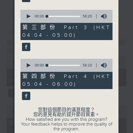
最新
0
LATEST
seconds
00:00
56:20
of
56
第三部份 Part 3 (HKT
minutes,
09/08/2026
04:04 - 05:00)
20
seconds
輕談淺唱不夜天（與第二台聯
播）
0
0
seconds
00:00
3:43:59
seconds
00:00
56:10
of
of
3
09/08/2026 - 足本 Full (HKT
56
第四部份 Part 4 (HKT
hours,
minutes,
02:04 - 06:00)
43
05:04 - 06:00)
10
minutes,
seconds
59
seconds
0
您對這個節目的滿意程度？
seconds
00:00
56:10
您的意見有助於提升節目質素。
of
How satisfied are you with this program?
56
第一部份 Part 1 (HKT 02:04 -
Your feedback helps to improve the quality of
minutes,
the program.
03:00)
10