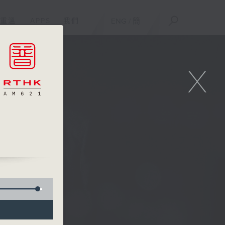
重溫
APPS
我們
ENG
/
簡
X