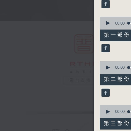
minutes,
0
seconds
90%
0
seconds
00:00
of
56
第一部份 P
minutes,
10
seconds
90%
0
seconds
00:00
of
56
第二部份 P
電台直播
minutes,
20
seconds
90%
0
seconds
00:00
of
56
第三部份 P
minutes,
20