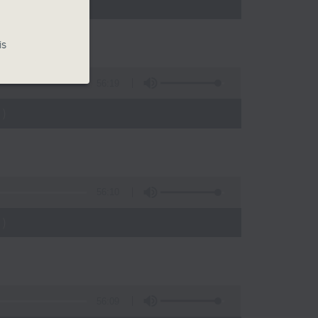
)
is
56:19
)
56:10
)
56:09