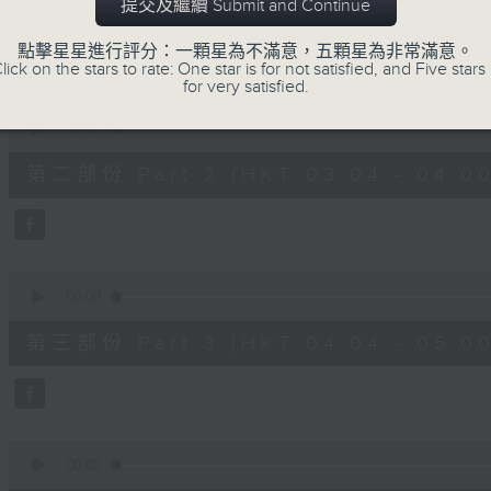
第一部份 Part 1 (HKT 02:04 - 03:00
提交及繼續 Submit and Continue
minutes,
10
seconds
Volume
點擊星星進行評分：一顆星為不滿意，五顆星為非常滿意。
90%
lick on the stars to rate: One star is for not satisfied, and Five stars 
for very satisfied.
0
seconds
00:00
of
56
第二部份 Part 2 (HKT 03:04 - 04:00
minutes,
19
seconds
Volume
90%
0
seconds
00:00
of
56
第三部份 Part 3 (HKT 04:04 - 05:00
minutes,
10
seconds
Volume
90%
0
seconds
00:00
of