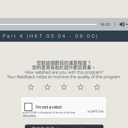
Volume
56:10
art 4 (HKT 05:04 - 06:00)
Volume
09/08/2026
輕談淺唱不夜天（與第二台聯播）
您對這個節目的滿意程度？
您的意見有助於提升節目質素。
0
How satisfied are you with this program?
seconds
00:00
Your feedback helps to improve the quality of the program.
of
3
09/08/2026 - 足本 Full (HKT 02:04
☆
☆
☆
☆
☆
hours,
43
minutes,
59
seconds
Volume
90%
0
seconds
00:00
of
56