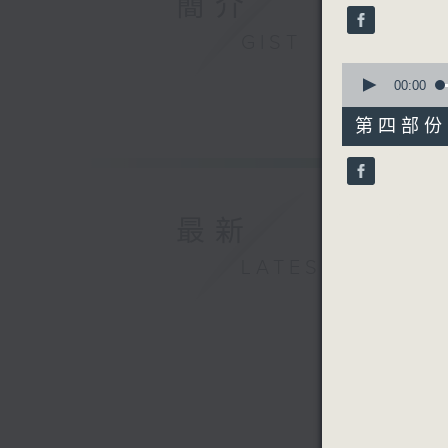
簡介
seconds
90%
GIST
0
seconds
00:00
of
56
第四部份 P
minutes,
10
seconds
90%
最新
LATEST