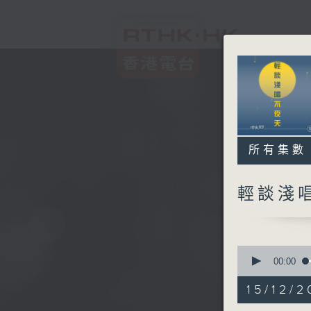
所有集數
輕談淺
0
seconds
00:00
of
3
15/12/2
hours,
44