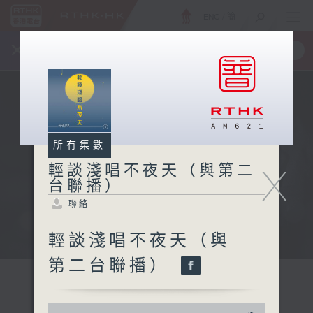
ENG
/
簡
×
全新 RTHK On The Go
取得
一手掌握 RTHK 電台、電視節目
所有集數
X
輕談淺唱不夜天（與第二
台聯播）
聯絡
輕談淺唱不夜天（與
第二台聯播）
0