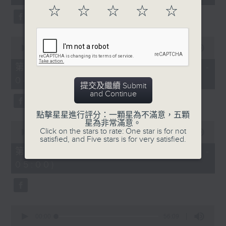
seconds
☆
☆
☆
☆
☆
0
seconds
00:00
56:09
of
56
第二部份 Part 2 (HKT 03:04 -
minutes,
04:00)
9
提交及繼續 Submit
seconds
and Continue
點擊星星進行評分：一顆星為不滿意，五顆
星為非常滿意。
0
Click on the stars to rate: One star is for not
seconds
00:00
56:10
satisfied, and Five stars is for very satisfied.
of
56
第三部份 Part 3 (HKT 04:04 -
minutes,
05:00)
10
seconds
0
seconds
00:00
56:09
of