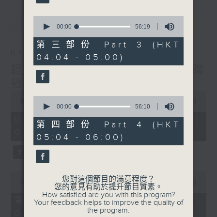
最新
0
LATEST
seconds
00:00
56:19
of
56
第三部份 Part 3 (HKT
minutes,
07/08/2026
04:04 - 05:00)
19
seconds
輕談淺唱不夜天（與第二台聯
播）
0
0
seconds
00:00
3:43:59
seconds
00:00
56:10
of
of
3
07/08/2026 - 足本 Full (HKT
56
第四部份 Part 4 (HKT
hours,
minutes,
02:04 - 06:00)
43
05:04 - 06:00)
10
minutes,
seconds
59
seconds
0
您對這個節目的滿意程度？
seconds
00:00
56:00
您的意見有助於提升節目質素。
of
How satisfied are you with this program?
56
第一部份 Part 1 (HKT 02:04 -
Your feedback helps to improve the quality of
minutes,
the program.
03:00)
0