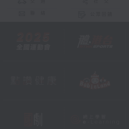
交 通
社 交
聯 絡
公眾回饋