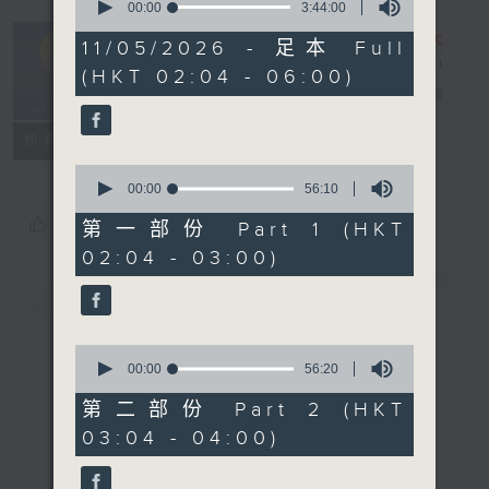
seconds
00:00
3:44:00
of
輕談淺唱不夜天
3
11/05/2026 - 足本 Full
hours,
（與第二台聯
(HKT 02:04 - 06:00)
44
播）
電台直播
minutes,
0
seconds
聯絡
所有集數
0
seconds
00:00
56:10
of
您喜歡這個節目嗎?
56
第一部份 Part 1 (HKT
minutes,
02:04 - 03:00)
10
seconds
簡介
GIST
0
seconds
00:00
56:20
of
56
第二部份 Part 2 (HKT
minutes,
03:04 - 04:00)
20
seconds