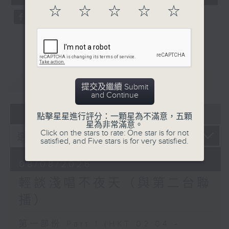
seconds
☆
☆
☆
☆
☆
重溫
CATCHUP
提交及繼續 Submit
and Continue
07 - 08
2026
點擊星星進行評分：一顆星為不滿意，五顆
星為非常滿意。
Click on the stars to rate: One star is for not
satisfied, and Five stars is for very satisfied.
08/08/2026
輕談淺唱不夜天（與第二台聯
播）
第一部份 Part 1 (HKT 02:04 -