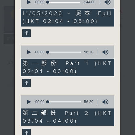
seconds
00:00
3:44:00
of
輕談淺唱不夜天
3
11/05/2026 - 足本 Full
hours,
（與第二台聯
(HKT 02:04 - 06:00)
44
播）
電台直播
minutes,
0
seconds
聯絡
所有集數
0
seconds
00:00
56:10
of
您喜歡這個節目嗎?
56
第一部份 Part 1 (HKT
minutes,
02:04 - 03:00)
10
seconds
簡介
GIST
0
seconds
00:00
56:20
of
56
第二部份 Part 2 (HKT
minutes,
03:04 - 04:00)
20
seconds