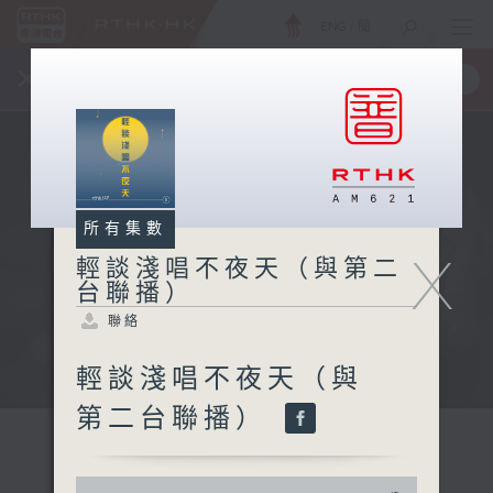
ENG
/
簡
×
全新 RTHK On The Go
取得
一手掌握 RTHK 電台、電視節目
所有集數
X
輕談淺唱不夜天（與第二
台聯播）
聯絡
輕談淺唱不夜天（與
第二台聯播）
0