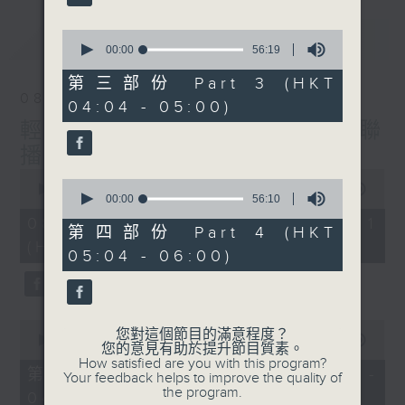
最新
0
LATEST
seconds
00:00
56:19
of
56
第三部份 Part 3 (HKT
minutes,
08/08/2026
04:04 - 05:00)
19
seconds
輕談淺唱不夜天（與第二台聯
播）
0
0
seconds
00:00
56:00
seconds
00:00
56:10
of
of
56
08/08/2026 - 第一部份 Part 1
56
第四部份 Part 4 (HKT
minutes,
minutes,
(HKT 02:04 - 03:00)
0
05:04 - 06:00)
10
seconds
seconds
0
您對這個節目的滿意程度？
seconds
00:00
56:00
您的意見有助於提升節目質素。
of
How satisfied are you with this program?
56
第二部份 Part 2 (HKT 03:04 -
Your feedback helps to improve the quality of
minutes,
the program.
04:00)
0