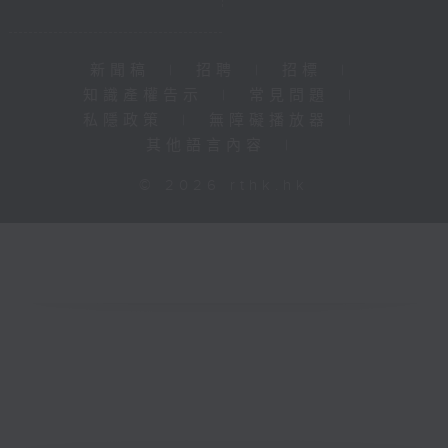
新聞稿
|
招聘
|
招標
|
知識產權告示
|
常見問題
|
私隱政策
|
無障礙播放器
|
其他語言內容
|
© 2026 rthk.hk