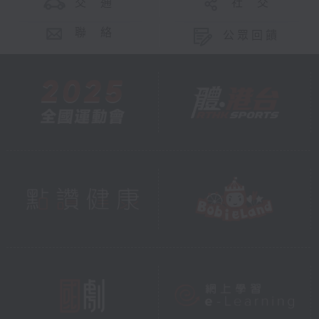
交 通
社 交
聯 絡
公眾回饋