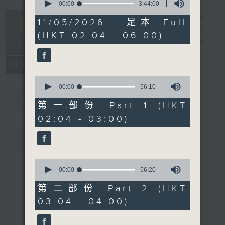
seconds
00:00
3:44:00
of
輕談淺唱不夜天
3
11/05/2026 - 足本 Full
hours,
（與第二台聯
(HKT 02:04 - 06:00)
44
播）
電台直播
minutes,
0
seconds
聯絡
所有集數
0
seconds
00:00
56:10
of
您喜歡這個節目嗎?
56
第一部份 Part 1 (HKT
minutes,
02:04 - 03:00)
10
seconds
簡介
GIST
0
seconds
00:00
56:20
of
56
第二部份 Part 2 (HKT
minutes,
03:04 - 04:00)
20
seconds