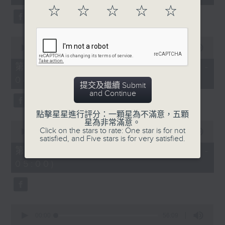
seconds
☆
☆
☆
☆
☆
0
seconds
00:00
56:09
of
56
第二部份 Part 2 (HKT 03:04 -
minutes,
04:00)
9
提交及繼續 Submit
seconds
and Continue
點擊星星進行評分：一顆星為不滿意，五顆
星為非常滿意。
0
Click on the stars to rate: One star is for not
seconds
00:00
56:10
satisfied, and Five stars is for very satisfied.
of
56
第三部份 Part 3 (HKT 04:04 -
minutes,
05:00)
10
seconds
0
seconds
00:00
56:09
of