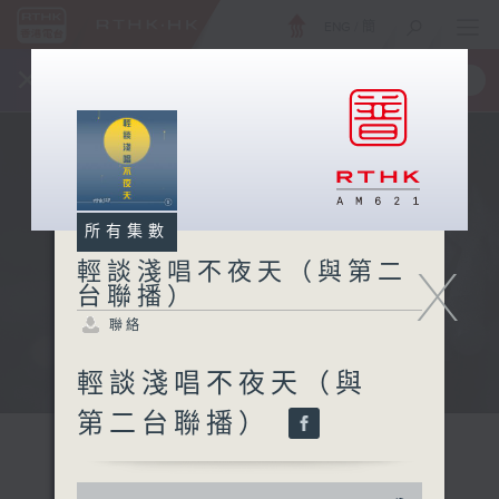
ENG
/
簡
×
全新 RTHK On The Go
取得
一手掌握 RTHK 電台、電視節目
所有集數
X
輕談淺唱不夜天（與第二
台聯播）
聯絡
輕談淺唱不夜天（與
第二台聯播）
0