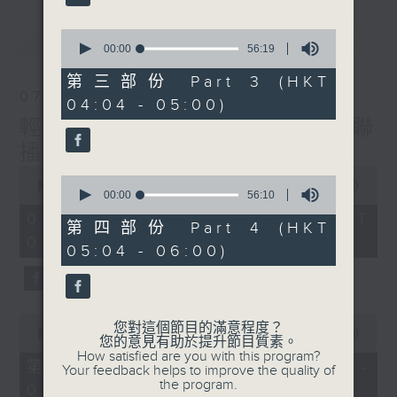
最新
0
LATEST
seconds
00:00
56:19
of
56
第三部份 Part 3 (HKT
minutes,
07/08/2026
04:04 - 05:00)
19
seconds
輕談淺唱不夜天（與第二台聯
播）
0
0
seconds
00:00
3:43:59
seconds
00:00
56:10
of
of
3
07/08/2026 - 足本 Full (HKT
56
第四部份 Part 4 (HKT
hours,
minutes,
02:04 - 06:00)
43
05:04 - 06:00)
10
minutes,
seconds
59
seconds
0
您對這個節目的滿意程度？
seconds
00:00
56:00
您的意見有助於提升節目質素。
of
How satisfied are you with this program?
56
第一部份 Part 1 (HKT 02:04 -
Your feedback helps to improve the quality of
minutes,
the program.
03:00)
0