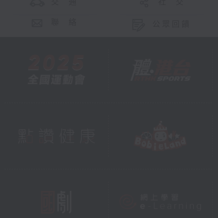
交 通
社 交
聯 絡
公眾回饋