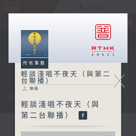
ENG
/
簡
×
全新 RTHK On The Go
取得
一手掌握 RTHK 電台、電視節目
所有集數
X
輕談淺唱不夜天（與第二
台聯播）
聯絡
輕談淺唱不夜天（與
第二台聯播）
0