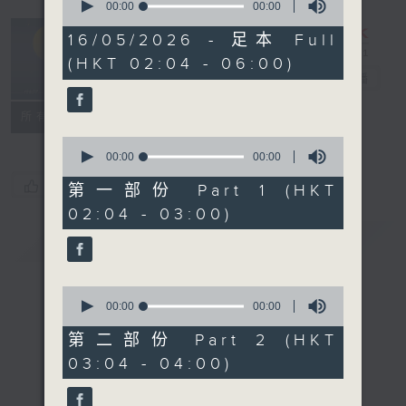
seconds
00:00
00:00
of
輕談淺唱不夜天
0
16/05/2026 - 足本 Full
seconds
（與第二台聯
(HKT 02:04 - 06:00)
播）
電台直播
聯絡
所有集數
0
seconds
00:00
00:00
of
您喜歡這個節目嗎?
0
第一部份 Part 1 (HKT
seconds
02:04 - 03:00)
簡介
GIST
0
seconds
00:00
00:00
of
0
第二部份 Part 2 (HKT
seconds
03:04 - 04:00)