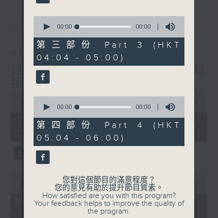
最新
0
LATEST
seconds
00:00
00:00
of
0
第三部份 Part 3 (HKT
seconds
09/08/2026
04:04 - 05:00)
輕談淺唱不夜天（與第二台聯
播）
0
0
seconds
00:00
00:00
seconds
00:00
00:00
of
of
0
09/08/2026 - 足本 Full (HKT
0
第四部份 Part 4 (HKT
seconds
seconds
02:04 - 06:00)
05:04 - 06:00)
0
您對這個節目的滿意程度？
seconds
00:00
00:00
您的意見有助於提升節目質素。
of
How satisfied are you with this program?
0
第一部份 Part 1 (HKT 02:04 -
Your feedback helps to improve the quality of
seconds
the program.
03:00)