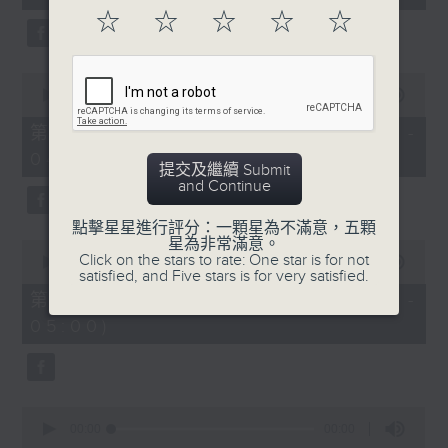
☆
☆
☆
☆
☆
0
seconds
00:00
00:00
of
0
第二部份 Part 2 (HKT 03:04 -
seconds
04:00)
提交及繼續 Submit
and Continue
點擊星星進行評分：一顆星為不滿意，五顆
星為非常滿意。
0
Click on the stars to rate: One star is for not
seconds
00:00
00:00
satisfied, and Five stars is for very satisfied.
of
0
第三部份 Part 3 (HKT 04:04 -
seconds
05:00)
0
seconds
00:00
00:00
of