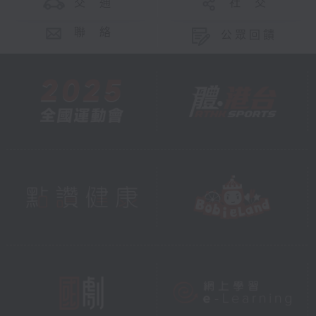
交 通
社 交
聯 絡
公眾回饋