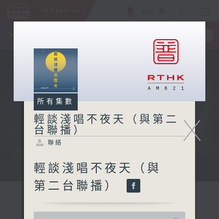
ENG
/
簡
×
全新 RTHK On The Go
取得
一手掌握 RTHK 電台、電視節目
所有集數
X
輕談淺唱不夜天（與第二
台聯播）
聯絡
輕談淺唱不夜天（與
第二台聯播）
0