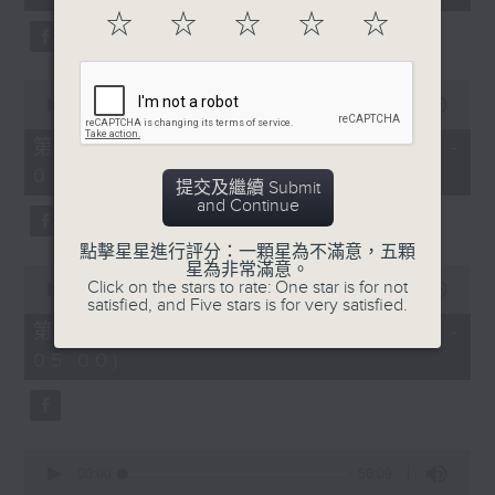
seconds
☆
☆
☆
☆
☆
0
seconds
00:00
56:09
of
56
第二部份 Part 2 (HKT 03:04 -
minutes,
04:00)
9
提交及繼續 Submit
seconds
and Continue
點擊星星進行評分：一顆星為不滿意，五顆
星為非常滿意。
0
Click on the stars to rate: One star is for not
seconds
00:00
56:10
satisfied, and Five stars is for very satisfied.
of
56
第三部份 Part 3 (HKT 04:04 -
minutes,
05:00)
10
seconds
0
seconds
00:00
56:09
of