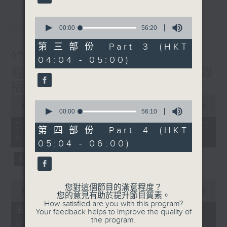
最新
0
LATEST
seconds
00:00
56:20
of
56
第三部份 Part 3 (HKT
minutes,
07/08/2026
04:04 - 05:00)
20
seconds
輕談淺唱不夜天（與第二台聯
播）
0
0
seconds
00:00
3:43:59
seconds
00:00
56:10
of
of
3
07/08/2026 - 足本 Full (HKT
56
第四部份 Part 4 (HKT
hours,
minutes,
02:04 - 06:00)
43
05:04 - 06:00)
10
minutes,
seconds
59
seconds
0
您對這個節目的滿意程度？
seconds
00:00
56:00
您的意見有助於提升節目質素。
of
How satisfied are you with this program?
56
第一部份 Part 1 (HKT 02:04 -
Your feedback helps to improve the quality of
minutes,
the program.
03:00)
0