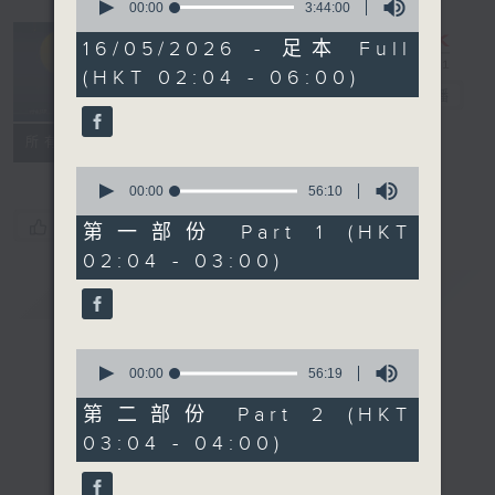
seconds
00:00
3:44:00
of
輕談淺唱不夜天
3
16/05/2026 - 足本 Full
hours,
（與第二台聯
(HKT 02:04 - 06:00)
44
播）
電台直播
minutes,
0
seconds
聯絡
所有集數
0
seconds
00:00
56:10
of
您喜歡這個節目嗎?
56
第一部份 Part 1 (HKT
minutes,
02:04 - 03:00)
10
seconds
簡介
GIST
0
seconds
00:00
56:19
of
56
第二部份 Part 2 (HKT
minutes,
03:04 - 04:00)
19
seconds