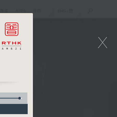
重溫
APPS
我們
ENG
/
簡
X