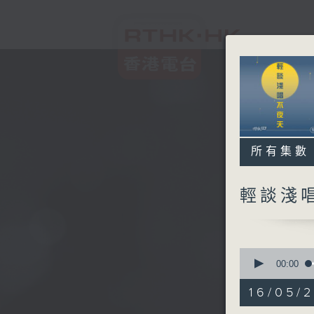
所有集數
輕談淺
0
seconds
00:00
of
3
16/05/
hours,
44