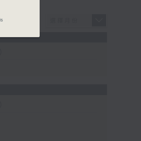
is
）
）