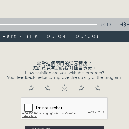
Volume
56:10
art 4 (HKT 05:04 - 06:00)
Volume
07/08/2026
輕談淺唱不夜天（與第二台聯播）
您對這個節目的滿意程度？
您的意見有助於提升節目質素。
0
How satisfied are you with this program?
seconds
00:00
Your feedback helps to improve the quality of the program.
of
55
07/08/2026 - 第一部份 Part 1 (HKT 
☆
☆
☆
☆
☆
minutes,
59
seconds
Volume
90%