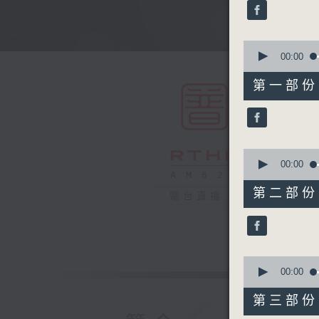
minutes,
0
seconds
90%
0
seconds
00:00
of
56
第一部份 P
minutes,
10
seconds
90%
0
seconds
00:00
of
56
第二部份 P
電台直播
minutes,
19
seconds
90%
0
seconds
00:00
of
56
第三部份 P
minutes,
20