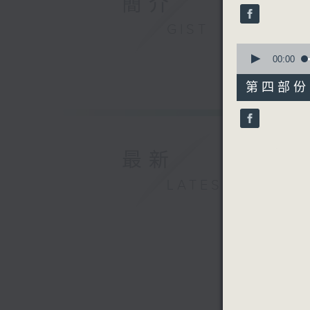
簡介
seconds
90%
GIST
0
seconds
00:00
of
56
第四部份 P
minutes,
10
seconds
90%
最新
LATEST