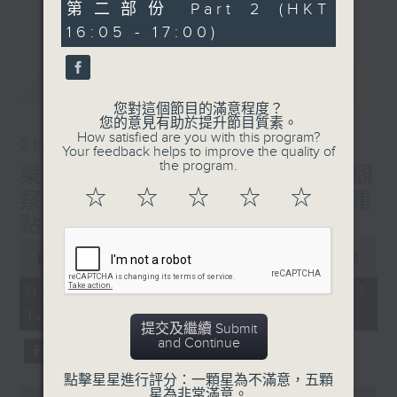
音樂宇宙！
55
第二部份 Part 2 (HKT
更多...
minutes,
主持：葉宇波
16:05 - 17:00)
10
seconds
PART2《樂宇宙：Hi-Fi宇宙》與廣東廣播
最新
LATEST
電視台音樂之聲MusicFM聯合呈獻，高清音
您對這個節目的滿意程度？
樂及音響發燒友的專屬文化交流站！
您的意見有助於提升節目質素。
How satisfied are you with this program?
01/08/2026
Your feedback helps to improve the quality of
1）Hi-Fi話題：粵港主持人分享兩地發燒音
the program.
樂宇宙 HIFI宇宙 主題：HIFI觀
樂音響界最新玩點熱話
☆
☆
☆
☆
☆
2）嘉賓訪問：專訪Hi-Fi名家、業內行尊或
察：2026香港高級視聽展 重
Hi-Fi音樂藝人、製作人
點展品預覽
3）發燒鑑賞：粵港主持人推介每週發燒錄音
0
seconds
及Hi-Fi單曲，共饗優質靚聲下午茶
00:00
1:50:00
of
主持：趙毅敏（廣東電台）、葉宇波（香港電
1
01/08/2026 - 足本 Full (HKT
hour,
台）
12:05 - 14:00)
50
提交及繼續 Submit
minutes,
and Continue
0
seconds
點擊星星進行評分：一顆星為不滿意，五顆
0
星為非常滿意。