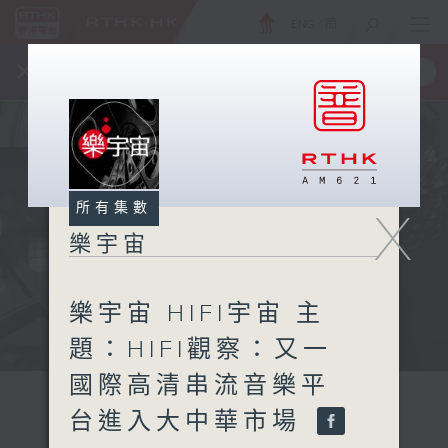
ENG
/
簡
×
全新 RTHK On The Go
取得
一手掌握 RTHK 電台、電視節目
所有集數
X
樂宇宙
樂宇宙 HIFI宇宙 主
題：HIFI觀察：又一
國際高清串流音樂平
台進入大中華市場