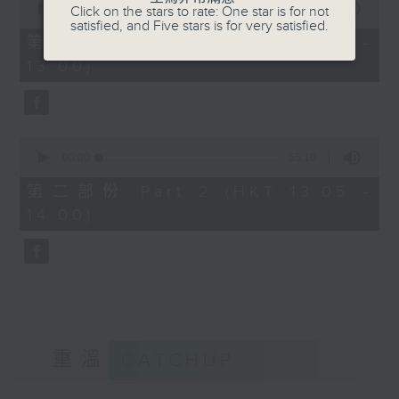
seconds
00:00
55:10
Click on the stars to rate: One star is for not
of
satisfied, and Five stars is for very satisfied.
55
第一部份 Part 1 (HKT 12:05 -
minutes,
13:00)
10
seconds
0
seconds
00:00
55:10
of
55
第二部份 Part 2 (HKT 13:05 -
minutes,
14:00)
10
seconds
重溫
CATCHUP