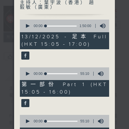
主持人：葉宇波（香港） 趙
毅敏（廣東）
0
樂宇宙
電台直播
seconds
00:00
1:50:00
of
1
13/12/2025 - 足本 Full
所有集數
hour,
(HKT 15:05 - 17:00)
50
minutes,
0
您喜歡這個節目嗎?
seconds
0
簡介
GIST
seconds
00:00
55:10
of
55
第一部份 Part 1 (HKT
minutes,
主持人：葉宇波（香港） 趙毅敏（廣東）
15:05 - 16:00)
10
星期六 12-2pm，主持人葉宇波導航，高
seconds
『新』高『清』音樂宇宙～
PART1 《樂宇宙》：各類跨界音樂作品，電
0
seconds
00:00
55:10
影OST，高質素錄音等，一起探尋無限精彩
of