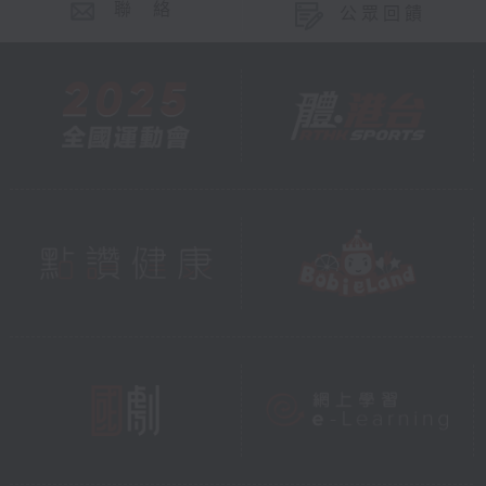
聯 絡
公眾回饋