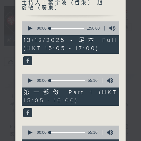
主持人：葉宇波（香港） 趙
毅敏（廣東）
0
樂宇宙
電台直播
seconds
00:00
1:50:00
of
1
13/12/2025 - 足本 Full
所有集數
hour,
(HKT 15:05 - 17:00)
50
minutes,
0
您喜歡這個節目嗎?
seconds
0
簡介
GIST
seconds
00:00
55:10
of
55
第一部份 Part 1 (HKT
minutes,
主持人：葉宇波（香港） 趙毅敏（廣東）
15:05 - 16:00)
10
星期六 12-2pm，主持人葉宇波導航，高
seconds
『新』高『清』音樂宇宙～
PART1 《樂宇宙》：各類跨界音樂作品，電
0
seconds
00:00
55:10
影OST，高質素錄音等，一起探尋無限精彩
of