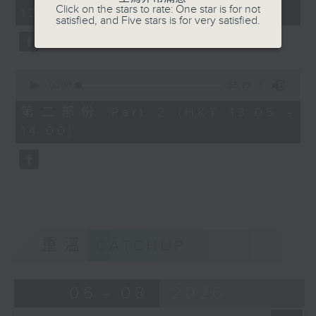
minutes,
Click on the stars to rate: One star is for not
13:00)
10
satisfied, and Five stars is for very satisfied.
seconds
0
seconds
00:00
55:10
of
55
第二部份 Part 2 (HKT 13:05 -
minutes,
14:00)
10
seconds
重溫
CATCHUP
06 - 08
2026