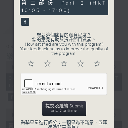
音樂宇宙！
55
第二部份 Part 2 (HKT
更多...
minutes,
主持：葉宇波
16:05 - 17:00)
10
seconds
PART2《樂宇宙：Hi-Fi宇宙》與廣東廣播
最新
LATEST
電視台音樂之聲MusicFM聯合呈獻，高清音
您對這個節目的滿意程度？
樂及音響發燒友的專屬文化交流站！
您的意見有助於提升節目質素。
How satisfied are you with this program?
08/08/2026
Your feedback helps to improve the quality of
1）Hi-Fi話題：粵港主持人分享兩地發燒音
the program.
樂宇宙
樂音響界最新玩點熱話
☆
☆
☆
☆
☆
0
2）嘉賓訪問：專訪Hi-Fi名家、業內行尊或
seconds
00:00
1:50:00
Hi-Fi音樂藝人、製作人
of
1
3）發燒鑑賞：粵港主持人推介每週發燒錄音
08/08/2026 - 足本 Full (HKT
hour,
及Hi-Fi單曲，共饗優質靚聲下午茶
12:05 - 14:00)
50
minutes,
主持：趙毅敏（廣東電台）、葉宇波（香港電
0
台）
seconds
提交及繼續 Submit
and Continue
0
seconds
00:00
55:10
of
點擊星星進行評分：一顆星為不滿意，五顆
55
第一部份 Part 1 (HKT 12:05 -
星為非常滿意。