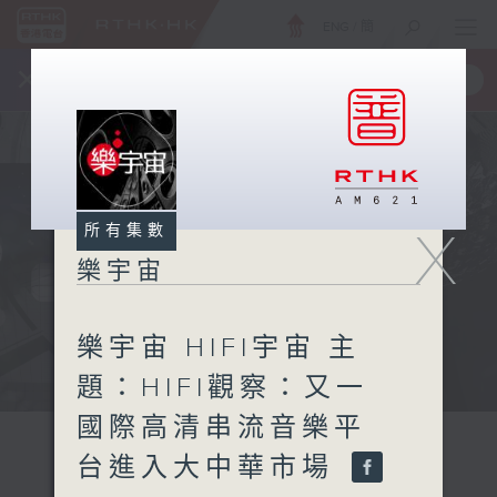
ENG
/
簡
×
全新 RTHK On The Go
取得
一手掌握 RTHK 電台、電視節目
所有集數
X
樂宇宙
樂宇宙 HIFI宇宙 主
題：HIFI觀察：又一
國際高清串流音樂平
台進入大中華市場