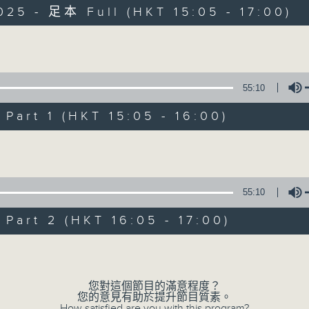
025 - 足本 Full (HKT 15:05 - 17:00)
Volume
55:10
art 1 (HKT 15:05 - 16:00)
樂宇宙
Volume
所有集數
55:10
您喜歡這個節目嗎?
art 2 (HKT 16:05 - 17:00)
Volume
主持人：葉宇波（香港） 趙毅敏（廣東）
星期六 12-2pm，主持人葉宇波導航，高『
您對這個節目的滿意程度？
您的意見有助於提升節目質素。
How satisfied are you with this program?