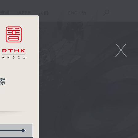
重溫
APPS
我們
ENG
/
簡
X
際