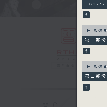
1
13/12/2
hour,
50
minutes,
0
seconds
90%
0
seconds
00:00
of
55
第一部份 P
minutes,
10
seconds
90%
0
電台直播
seconds
00:00
of
55
第二部份 P
minutes,
10
seconds
90%
簡介