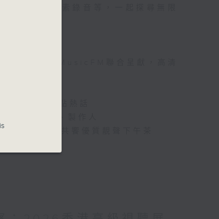
電影OST，高質素錄音等，一起探尋無限
電視台音樂之聲MusicFM聯合呈獻，高清
樂音響界最新玩點熱話
i-Fi音樂藝人、製作人
is
Hi-Fi單曲，共饗優質靚聲下午茶
台）