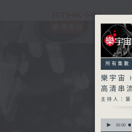
所有集數
樂宇宙 
高清串
主持人：葉
0
seconds
00:00
of