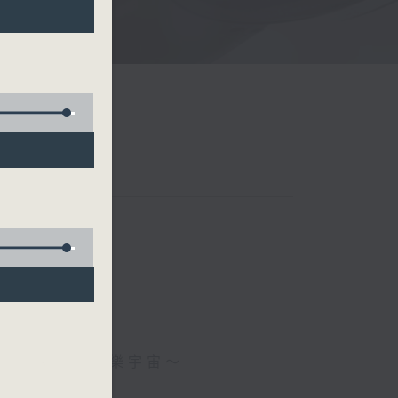
新』高『清』音樂宇宙～