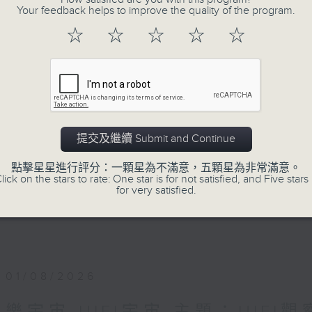
Your feedback helps to improve the quality of the program.
PART1 《樂宇宙》：各類跨界音樂作品，
精彩音樂宇宙！
☆
☆
☆
☆
☆
主持：葉宇波
PART2《樂宇宙：Hi-Fi宇宙》與廣東廣播
音樂及音響發燒友的專屬文化交流站！
提交及繼續 Submit and Continue
1）Hi-Fi話題：粵港主持人分享兩地發燒音
2）嘉賓訪問：專訪Hi-Fi名家、業內行尊或H
點擊星星進行評分：一顆星為不滿意，五顆星為非常滿意。
lick on the stars to rate: One star is for not satisfied, and Five stars 
3）發燒鑑賞：粵港主持人推介每週發燒錄音及
for very satisfied.
主持：趙毅敏（廣東電台）、葉宇波（香港電
01/08/2026