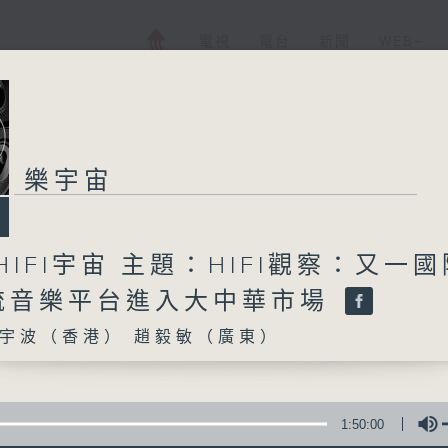
電視
電台
新聞
WEB+
樂宇宙
HIFI宇宙 主題：HIFI觀察：又一國
流音樂平台進入大中華市場
宇波（香港） 趙毅敏（廣東）
1:50:00