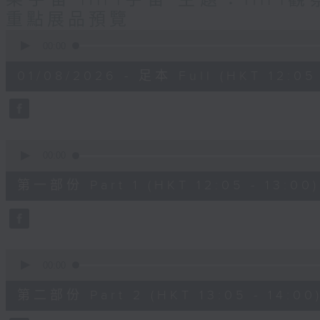
樂宇宙 HIFI宇宙 主題：HIFI
重點展品預覽
0
seconds
00:00
of
1
01/08/2026 - 足本 Full (HKT 12:05 
hour,
50
minutes,
0
seconds
Volume
90%
0
seconds
00:00
of
55
第一部份 Part 1 (HKT 12:05 - 13:00)
minutes,
10
seconds
Volume
90%
0
seconds
00:00
of
55
第二部份 Part 2 (HKT 13:05 - 14:00
minutes,
10