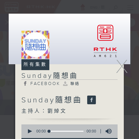
ENG
/
簡
×
全新 RTHK On The Go
取得
一手掌握 RTHK 電台、電視節目
X
所有集數
Sunday隨想曲
FACEBOOK
聯絡
Sunday隨想曲
主持劉焯文：習慣隨想，喜歡隨想。
主持人：劉焯文
0
seconds
00:00
00:00
of