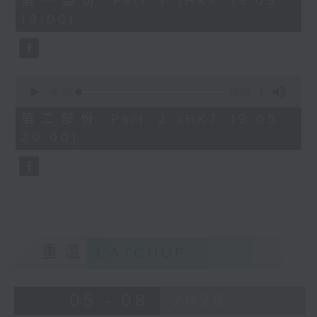
第一部份 Part 1 (HKT 18:05 -
minutes,
19:00)
0
seconds
0
seconds
00:00
55:09
of
55
第二部份 Part 2 (HKT 19:05 -
minutes,
20:00)
9
seconds
重溫
CATCHUP
05 - 08
2026