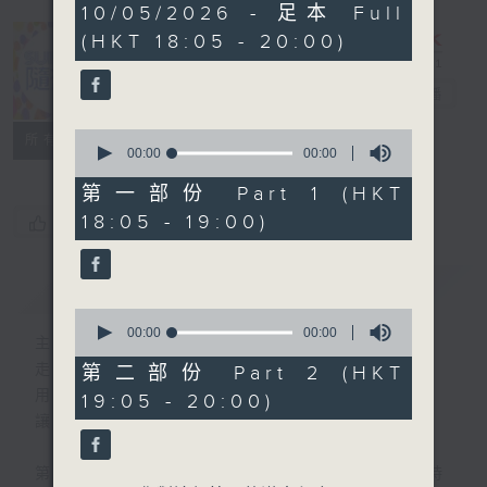
0
10/05/2026 - 足本 Full
seconds
(HKT 18:05 - 20:00)
Sunday隨想曲
電台直播
0
FACEBOOK
聯絡
所有集數
seconds
00:00
00:00
of
0
第一部份 Part 1 (HKT
seconds
18:05 - 19:00)
您喜歡這個節目嗎?
簡介
GIST
0
seconds
00:00
00:00
主持人：劉焯文
of
0
走出生活的框架，脫下形式的束縛。
第二部份 Part 2 (HKT
seconds
用想像釋放自我，用音樂串連思緒。
19:05 - 20:00)
讓隨想成為態度，讓隨想成為節奏。
第一小時，重溫70-90年代香港樂壇輝煌時