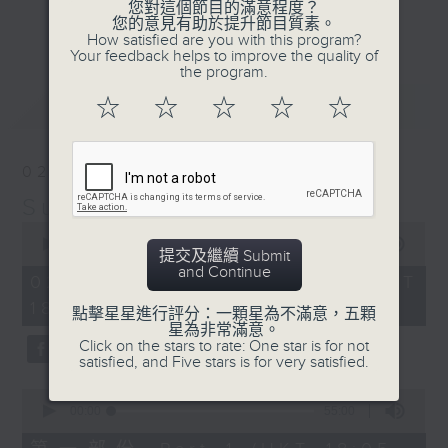
您對這個節目的滿意程度？
光的經典作品和滄海遺珠，嚴選國語及外語金
更多...
您的意見有助於提升節目質素。
曲；
How satisfied are you with this program?
Your feedback helps to improve the quality of
第二小時，放送由2000年出發的首首廣東歌
the program.
主打和 side track，以至本地最新派台歌
最新
LATEST
☆
☆
☆
☆
☆
和新專輯作品。
星期日黃昏 6-8
02/08/2026
習慣隨想，喜歡隨想。
Sunday隨想曲
0
seconds
00:00
1:49:59
提交及繼續 Submit
of
and Continue
1
02/08/2026 - 足本 Full (HKT
hour,
18:05 - 20:00)
49
點擊星星進行評分：一顆星為不滿意，五顆
minutes,
星為非常滿意。
59
Click on the stars to rate: One star is for not
seconds
satisfied, and Five stars is for very satisfied.
0
seconds
00:00
55:00
of
55