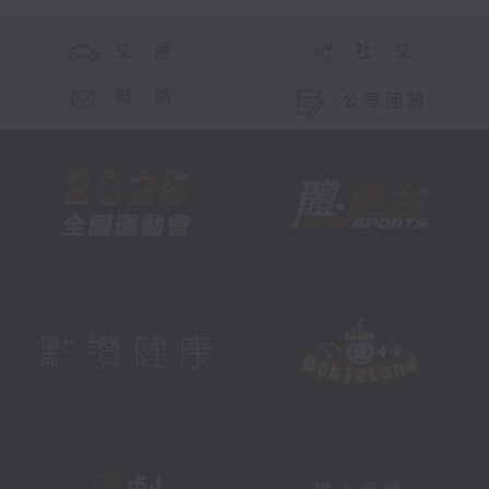
交 通
社 交
聯 絡
公眾回饋