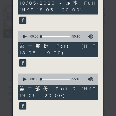
1
10/05/2026 - 足本 Full
hour,
(HKT 18:05 - 20:00)
50
minutes,
0
Sunday隨想曲
電台直播
seconds
0
FACEBOOK
聯絡
所有集數
seconds
00:00
55:10
of
55
第一部份 Part 1 (HKT
minutes,
18:05 - 19:00)
您喜歡這個節目嗎?
10
seconds
簡介
GIST
0
seconds
00:00
55:10
主持人：劉焯文
of
55
走出生活的框架，脫下形式的束縛。
第二部份 Part 2 (HKT
minutes,
用想像釋放自我，用音樂串連思緒。
19:05 - 20:00)
10
seconds
讓隨想成為態度，讓隨想成為節奏。
第一小時，重溫70-90年代香港樂壇輝煌時