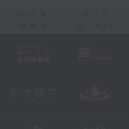
交 通
社 交
聯 絡
公眾回饋