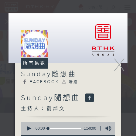
ENG
/
簡
×
全新 RTHK On The Go
取得
一手掌握 RTHK 電台、電視節目
X
所有集數
Sunday隨想曲
FACEBOOK
聯絡
Sunday隨想曲
主持劉焯文：習慣隨想，喜歡隨想。
主持人：劉焯文
0
seconds
00:00
1:50:00
of