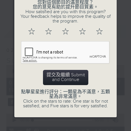
您對這個節目的滿意程度？
光的經典作品和滄海遺珠，嚴選國語及外語金
更多...
您的意見有助於提升節目質素。
曲；
How satisfied are you with this program?
Your feedback helps to improve the quality of
第二小時，放送由2000年出發的首首廣東歌
the program.
主打和 side track，以至本地最新派台歌
最新
LATEST
☆
☆
☆
☆
☆
和新專輯作品。
星期日黃昏 6-8
02/08/2026
習慣隨想，喜歡隨想。
Sunday隨想曲
0
seconds
00:00
1:49:59
提交及繼續 Submit
of
and Continue
1
02/08/2026 - 足本 Full (HKT
hour,
18:05 - 20:00)
49
點擊星星進行評分：一顆星為不滿意，五顆
minutes,
星為非常滿意。
59
Click on the stars to rate: One star is for not
seconds
satisfied, and Five stars is for very satisfied.
0
seconds
00:00
55:00
of
55