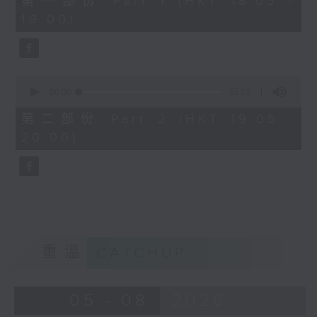
第一部份 Part 1 (HKT 18:05 -
minutes,
19:00)
0
seconds
0
seconds
00:00
55:09
of
55
第二部份 Part 2 (HKT 19:05 -
minutes,
20:00)
9
seconds
重溫
CATCHUP
05 - 08
2026