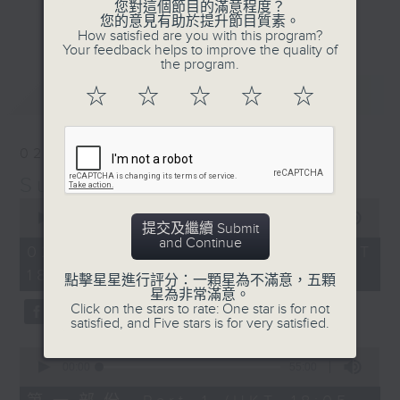
您對這個節目的滿意程度？
光的經典作品和滄海遺珠，嚴選國語及外語金
更多...
您的意見有助於提升節目質素。
曲；
How satisfied are you with this program?
Your feedback helps to improve the quality of
第二小時，放送由2000年出發的首首廣東歌
the program.
主打和 side track，以至本地最新派台歌
最新
LATEST
☆
☆
☆
☆
☆
和新專輯作品。
星期日黃昏 6-8
02/08/2026
習慣隨想，喜歡隨想。
Sunday隨想曲
0
seconds
00:00
1:49:59
提交及繼續 Submit
of
and Continue
1
02/08/2026 - 足本 Full (HKT
hour,
18:05 - 20:00)
49
點擊星星進行評分：一顆星為不滿意，五顆
minutes,
星為非常滿意。
59
Click on the stars to rate: One star is for not
seconds
satisfied, and Five stars is for very satisfied.
0
seconds
00:00
55:00
of
55