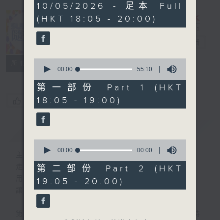
1
10/05/2026 - 足本 Full
hour,
(HKT 18:05 - 20:00)
50
minutes,
0
Sunday隨想曲
電台直播
seconds
0
FACEBOOK
聯絡
所有集數
seconds
00:00
55:10
of
55
第一部份 Part 1 (HKT
minutes,
18:05 - 19:00)
您喜歡這個節目嗎?
10
seconds
簡介
GIST
0
seconds
00:00
00:00
主持人：劉焯文
of
0
走出生活的框架，脫下形式的束縛。
第二部份 Part 2 (HKT
seconds
用想像釋放自我，用音樂串連思緒。
19:05 - 20:00)
讓隨想成為態度，讓隨想成為節奏。
第一小時，重溫70-90年代香港樂壇輝煌時