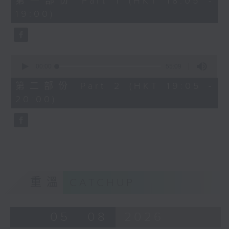
第一部份 Part 1 (HKT 18:05 -
minutes,
19:00)
0
seconds
0
seconds
00:00
55:09
of
55
第二部份 Part 2 (HKT 19:05 -
minutes,
20:00)
9
seconds
重溫
CATCHUP
05 - 08
2026