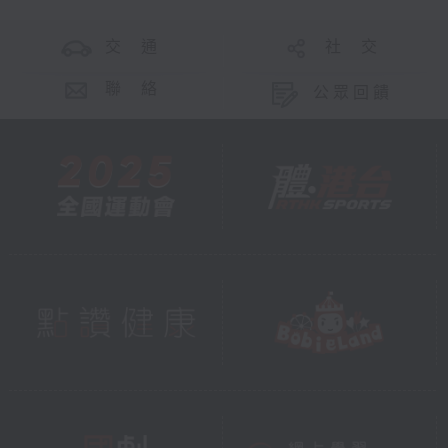
交 通
社 交
聯 絡
公眾回饋