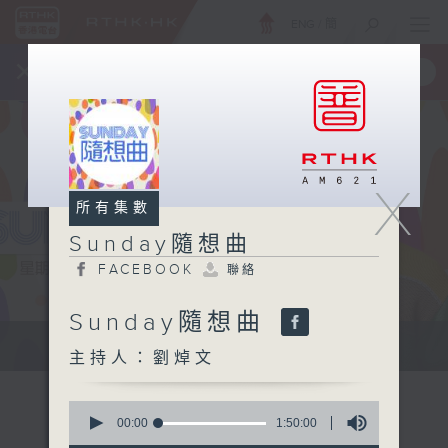
ENG
/
簡
×
全新 RTHK On The Go
取得
一手掌握 RTHK 電台、電視節目
X
所有集數
Sunday隨想曲
FACEBOOK
聯絡
Sunday隨想曲
主持劉焯文：習慣隨想，喜歡隨想。
主持人：劉焯文
0
seconds
00:00
1:50:00
of