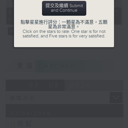
seconds
00:00
54:59
提交及繼續 Submit
of
and Continue
54
07/08/2026 - 足本 Full (HKT
minutes,
12:05 - 13:00)
59
點擊星星進行評分：一顆星為不滿意，五顆
seconds
星為非常滿意。
Click on the stars to rate: One star is for not
satisfied, and Five stars is for very satisfied.
重溫
CATCHUP
07 - 08
2026
07/08/2026
U秀幫