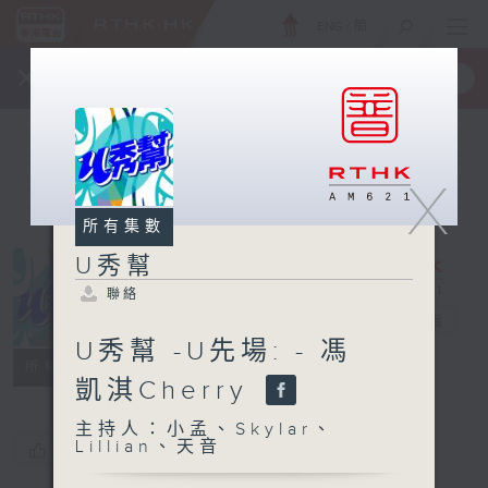
ENG
/
簡
×
全新 RTHK On The Go
取得
一手掌握 RTHK 電台、電視節目
X
所有集數
U秀幫
聯絡
U秀幫
電台直播
U秀幫 -U先場: - 馮
聯絡
所有集數
凱淇Cherry
主持人：小孟、Skylar、
Lillian、天音
您喜歡這個節目嗎?