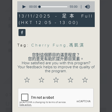
0
簡介
GIST
seconds
00:00
55:00
of
55
13/11/2025 - 足本 Full
minutes,
主持人：小孟、Skylar、Lillian、天音
(HKT 12:05 - 13:00)
0
星期一至五 中午12時至1時
seconds
共同發掘U LIFE社會新鮮事！
Tag:
Cherry Fung
,
馮凱淇
邀請歌手、藝人、各路達人做客，與你掏心掏肺！
您對這個節目的滿意程度？
更多...
您的意見有助於提升節目質素。
集合年輕新力量 ，為你發放更多正能量！
How satisfied are you with this program?
Your feedback helps to improve the quality of
the program.
最新
LATEST
☆
☆
☆
☆
☆
07/08/2026
U秀幫
0