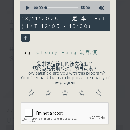
0
簡介
GIST
seconds
00:00
55:00
of
55
13/11/2025 - 足本 Full
minutes,
主持人：小孟、Skylar、Lillian、天音
(HKT 12:05 - 13:00)
0
星期一至五 中午12時至1時
seconds
共同發掘U LIFE社會新鮮事！
Tag:
Cherry Fung
,
馮凱淇
邀請歌手、藝人、各路達人做客，與你掏心掏肺！
您對這個節目的滿意程度？
更多...
您的意見有助於提升節目質素。
集合年輕新力量 ，為你發放更多正能量！
How satisfied are you with this program?
Your feedback helps to improve the quality of
the program.
最新
LATEST
☆
☆
☆
☆
☆
07/08/2026
U秀幫
0