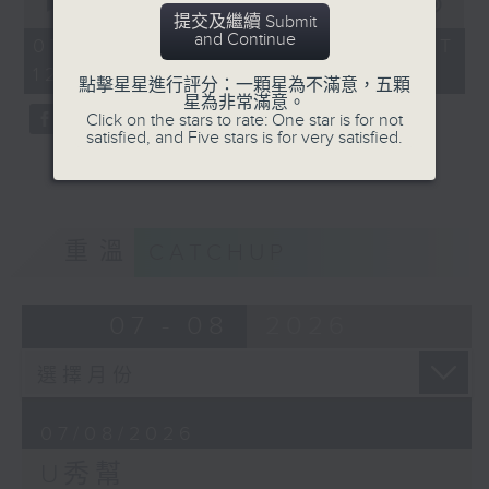
seconds
00:00
54:59
提交及繼續 Submit
of
and Continue
54
07/08/2026 - 足本 Full (HKT
minutes,
12:05 - 13:00)
59
點擊星星進行評分：一顆星為不滿意，五顆
seconds
星為非常滿意。
Click on the stars to rate: One star is for not
satisfied, and Five stars is for very satisfied.
重溫
CATCHUP
07 - 08
2026
07/08/2026
U秀幫