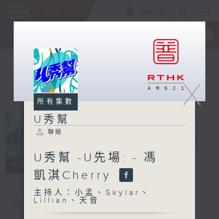
ENG
/
簡
×
全新 RTHK On The Go
取得
一手掌握 RTHK 電台、電視節目
X
所有集數
U秀幫
聯絡
U秀幫
電台直播
U秀幫 -U先場: - 馮
聯絡
所有集數
凱淇Cherry
主持人：小孟、Skylar、
Lillian、天音
您喜歡這個節目嗎?